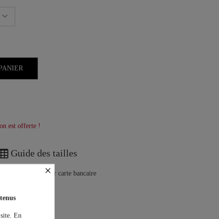
PANIER
on est offerte !
Guide des tailles
×
tenus
 site. En