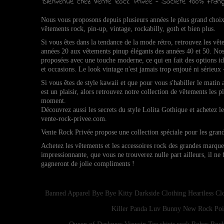
Bienvenue chez Vente Rock Privée - Société 100% Franç
Nous vous proposons depuis plusieurs années le plus grand choi
vêtements rock, pin-up, vintage, rockabilly, goth et bien plus.
Si vous êtes dans la tendance de la mode rétro, retrouvez l
es vêt
années 20 aux vêtements pinup élégants des années 40 et 50.
Nos
proposées avec une touche moderne, ce qui en fait des options 
et occasions.
Le look vintage n'est jamais trop enjoué ni sérieux 
Si vous êtes de style kawaii et que pour vous s'habiller le matin
est un plaisir, alors retrouvez notre collection de vêtements les p
moment.
Découvrez aussi les secrets du style Lolita Gothique et achetez 
vente-rock-privee.com.
Vente Rock Privée propose une collection spéciale pour les gran
Achetez les vêtements et les accessoires rock des grandes marqu
impressionnante, que vous ne trouverez nulle part ailleurs, il ne
gagneront de jolie compliments !
Banned Apparel
Bye Bye Kitty
Darkside Clothing
Heartless Cl
Killer Panda
Luv Bunny
New Rock
Poi