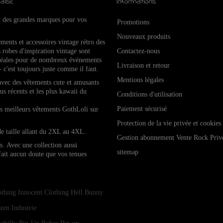
aise
Informations
x des grandes marques pour vos
Promotions
Nouveaux produits
ements et accessoires vintage rétro de
s
 robes d'inspiration vintage sont
Contactez-nous
idéales pour de nombreux événements
Livraison et retour
- c'est toujours juste comme il faut.
Mentions légales
 avec des vêtements cute et amusants
lus récents et les plus kawaii du
Conditions d'utilisation
Paiement sécurisé
les meilleurs vêtements GothLoli sur
Protection de la vie privée et cookies
de taille allant du 2XL au 4XL.
Gestion abonnement Vente Rock Priv
es.
Avec une collection aussi
sitemap
 fait aucun doute que vos tenues
othing
Innocent Clothing
Hell Bunny
zen Industrie