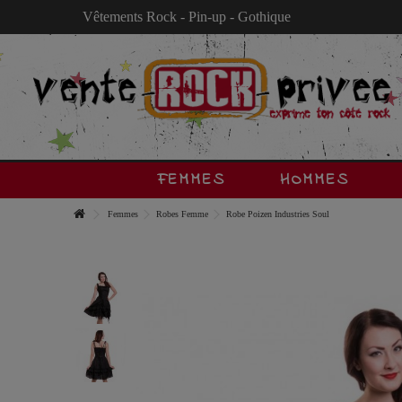
Vêtements Rock - Pin-up - Gothique
FEMMES
HOMMES
Femmes
Robes Femme
Robe Poizen Industries Soul