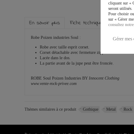
cliquant sur « 
seront utilisés.
Pour choisir ou
sur « Gérer mes
En savoir plus
Fiche technique
Marque
consultez notre
Robe Poizen industries Soul :
Gérer mes 
R
obe avec taille esprit corset.
C
orset détachable avec fermeture zippée
sur le devant.
L
acée dans le dos.
L
a partie avant de la jupe peut être froncée.
ROBE Soul Poizen Industries BY
Innocent Clothing
www.vente-rock-privee.com
Thèmes similaires à ce produit
Gothique
Metal
Rock