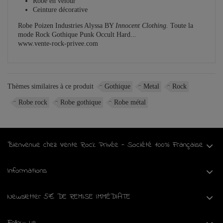
Robe en velour
Ceinture décorative
Robe Poizen Industries Alyssa BY
Innocent Clothing.
Toute la
mode Rock Gothique Punk Occult Hard..
.
www.vente-rock-privee.com
Thèmes similaires à ce produit
Gothique
Metal
Rock
Robe rock
Robe gothique
Robe métal
Bienvenue chez Vente Rock Privée - Société 100% Française
Informations
Newsletter 5€ DE REMISE IMMÉDIATE
Follow us