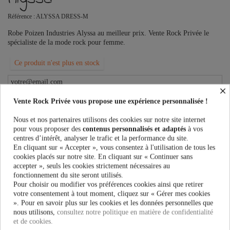
Référence :
ALYSSA DRESS-M
Robe Poizen Industries Alyssa au meilleur prix. Vente Rock Privée le
spécialiste de la mode rock pour femme.
Ce produit n'est plus en stock
×
Vente Rock Privée vous propose une expérience personnalisée !
PRÉVENEZ-MOI LORSQUE LE PRODUIT EST DISPONIBLE
Nous et nos partenaires utilisons des cookies sur notre site internet
Taille:
pour vous proposer des
contenus personnalisés et adaptés
à vos
centres d’intérêt, analyser le trafic et la performance du site.
En cliquant sur « Accepter », vous consentez à l'utilisation de tous les
cookies placés sur notre site. En cliquant sur « Continuer sans
Couleur:
accepter », seuls les cookies strictement nécessaires au
fonctionnement du site seront utilisés.
Pour choisir ou modifier vos préférences cookies ainsi que retirer
votre consentement à tout moment, cliquez sur « Gérer mes cookies
». Pour en savoir plus sur les cookies et les données personnelles que
42,32 €
nous utilisons,
consultez notre politique en matière de confidentialité
52,90 €
-20%
et de cookies.