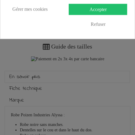
Gérer mes cookies
Accepter
Refuser
Plus que
100,00 €
et la livraison est offerte !
Guide des tailles
En savoir plus
Fiche technique
Marque
Robe Poizen Industries Alyssa :
R
obe noire sans manches
.
Dentelles sur le cou et dans le haut du dos.