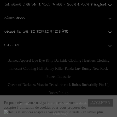
Bienvenue chez Vente Rock Privée - Société 100% Française
Informations
Newsletter 5€ DE REMISE IMMÉDIATE
Follow us
Banned Apparel
Bye Bye Kitty
Darkside Clothing
Heartless Clothing
Innocent Clothing
Hell Bunny
Killer Panda
Luv Bunny
New Rock
Poizen Industrie
Queen of Darkness
Vixxsin
Tee shirts rock
Robes Rockabilly Pin-Up
Robes Pin-up
En poursuivant votre navigation sur ce site, vous
ACCEPTER
Copyright © 2024
Planete Discount
. Tous droits réservés.
acceptez l’utilisation de cookies pour vous proposer des
contenus et services adaptés à vos centres d’intérêts.
(en savoir plus)