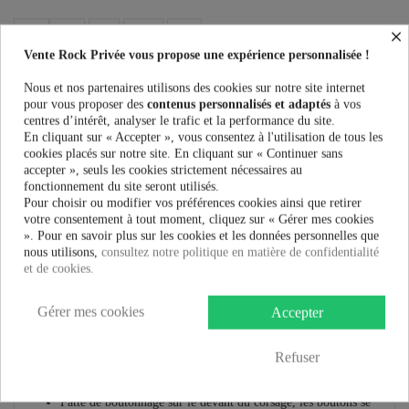
×
Vente Rock Privée vous propose une expérience personnalisée !
Plus que
100,00 €
et la livraison est offerte !
Nous et nos partenaires utilisons des cookies sur notre site internet
pour vous proposer des
contenus personnalisés et adaptés
à vos
centres d’intérêt, analyser le trafic et la performance du site.
Guide des tailles
En cliquant sur « Accepter », vous consentez à l'utilisation de tous les
cookies placés sur notre site. En cliquant sur « Continuer sans
accepter », seuls les cookies strictement nécessaires au
fonctionnement du site seront utilisés.
Pour choisir ou modifier vos préférences cookies ainsi que retirer
votre consentement à tout moment, cliquez sur « Gérer mes cookies
En savoir plus
». Pour en savoir plus sur les cookies et les données personnelles que
nous utilisons,
consultez notre politique en matière de confidentialité
Fiche technique
et de cookies.
Marque
Gérer mes cookies
Accepter
Robe Hell Bunny Tawny Mid :
Refuser
Robe mi-longue écossaise marron et orange
Grand col pointu dans le même tissu
Patte de boutonnage sur le devant du corsage, les boutons se