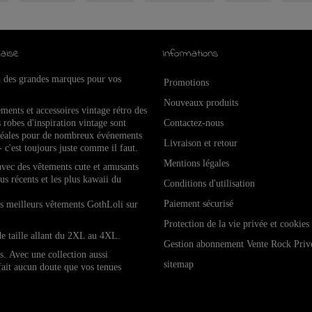
aise
Informations
x des grandes marques pour vos
Promotions
Nouveaux produits
ements et accessoires vintage rétro de
s
 robes d'inspiration vintage sont
Contactez-nous
idéales pour de nombreux événements
Livraison et retour
- c'est toujours juste comme il faut.
Mentions légales
 avec des vêtements cute et amusants
lus récents et les plus kawaii du
Conditions d'utilisation
Paiement sécurisé
les meilleurs vêtements GothLoli sur
Protection de la vie privée et cookies
de taille allant du 2XL au 4XL.
Gestion abonnement Vente Rock Priv
es.
Avec une collection aussi
sitemap
 fait aucun doute que vos tenues