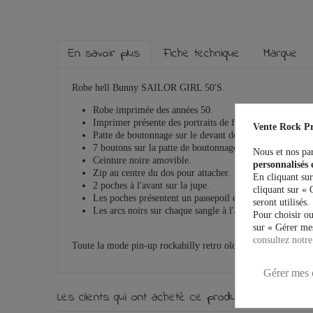
En savoir plus
Fiche technique
Marque
Robe hell Bunny SAILOR GIRL 50'S.
Robe imprimée des années 50.
Imprimer présente des portraits de filles pin-up sur un 
Vente Rock Pr
Patte de boutonnage sur le devant devant le corps, avec
7 boutons sur la patte de boutonnage sur le devant en no
Nous et nos par
Ceinture noire amovible.
personnalisés 
Zip au centre du dos pour attacher.
En cliquant sur
2 poches à l'avant sur la jupe.
cliquant sur « 
Les poches présentent un passepoil et un arc noirs.
seront utilisés.
Les arcs noirs sur chaque sangle à l'avant.
Pour choisir ou
sur « Gérer mes
consultez notre
Toute la mode pin-up rockabilly retro old-school Vintage su
Gérer mes 
Les clients qui ont acheté ce produit ont égalemen