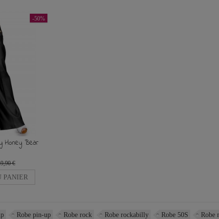
-50%
ny Honey Bear
59,90 €
 PANIER
up
Robe pin-up
Robe rock
Robe rockabilly
Robe 50S
Robe 