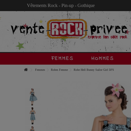
Vêtements Rock - Pin-up - Gothique
FEMMES
HOMMES
Femmes
Robes Femme
Robe Hell Bunny Sailor Girl 50'S