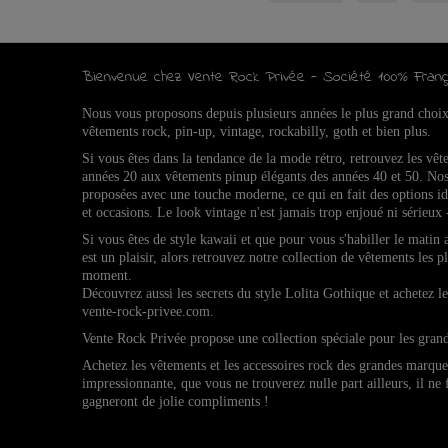
Bienvenue chez Vente Rock Privée - Société 100% Franç
Nous vous proposons depuis plusieurs années le plus grand choi
vêtements rock, pin-up, vintage, rockabilly, goth et bien plus.
Si vous êtes dans la tendance de la mode rétro, retrouvez l
es vêt
années 20 aux vêtements pinup élégants des années 40 et 50.
Nos
proposées avec une touche moderne, ce qui en fait des options 
et occasions.
Le look vintage n'est jamais trop enjoué ni sérieux 
Si vous êtes de style kawaii et que pour vous s'habiller le matin
est un plaisir, alors retrouvez notre collection de vêtements les p
moment.
Découvrez aussi les secrets du style Lolita Gothique et achetez 
vente-rock-privee.com.
Vente Rock Privée propose une collection spéciale pour les gran
Achetez les vêtements et les accessoires rock des grandes marqu
impressionnante, que vous ne trouverez nulle part ailleurs, il ne
gagneront de jolie compliments !