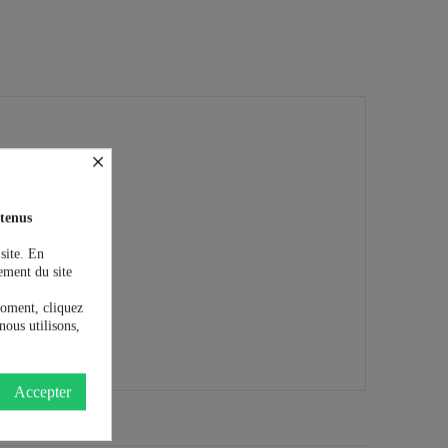
×
tenus
 site. En
ement du site
moment, cliquez
nous utilisons,
Accepter