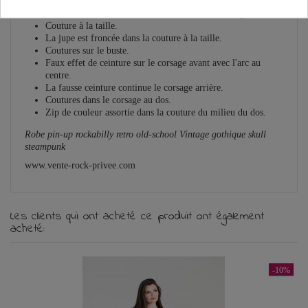
Bretelles spaghetti avec ajusteurs dans le dos.
Tissu floral brodé sur un tissu de base sur le corsage.
Couture à la taille.
La jupe est froncée dans la couture à la taille.
Coutures sur le buste.
Faux effet de ceinture sur le corsage avant avec l'arc au
centre.
La fausse ceinture continue le corsage arrière.
Coutures dans le corsage au dos.
Zip de couleur assortie dans la couture du milieu du dos.
Robe pin-up rockabilly retro old-school Vintage gothique skull
steampunk
www.vente-rock-privee.com
Les clients qui ont acheté ce produit ont également
acheté:
-10%