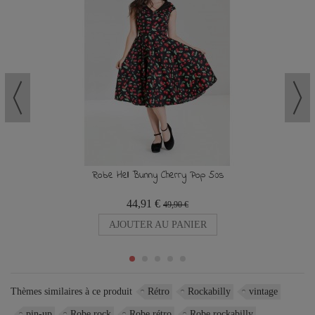
Robe Hell Bunny Cherry Pop 50s
44,91 €
49,90 €
AJOUTER AU PANIER
Thèmes similaires à ce produit
Rétro
Rockabilly
vintage
pin-up
Robe rock
Robe rétro
Robe rockabilly