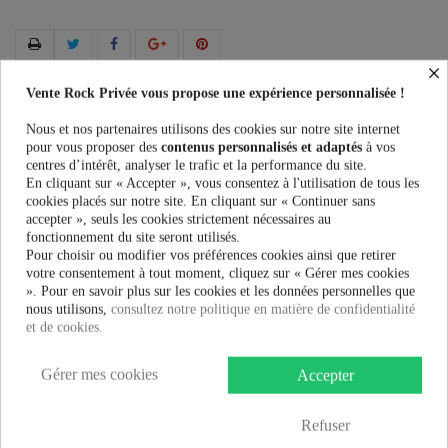
×
Vente Rock Privée vous propose une expérience personnalisée !
Plus que
100,00 €
et la livraison est offerte !
Nous et nos partenaires utilisons des cookies sur notre site internet
pour vous proposer des
contenus personnalisés et adaptés
à vos
Guide des tailles
centres d’intérêt, analyser le trafic et la performance du site.
En cliquant sur « Accepter », vous consentez à l'utilisation de tous les
cookies placés sur notre site. En cliquant sur « Continuer sans
accepter », seuls les cookies strictement nécessaires au
fonctionnement du site seront utilisés.
En savoir plus
Pour choisir ou modifier vos préférences cookies ainsi que retirer
votre consentement à tout moment, cliquez sur « Gérer mes cookies
Fiche technique
». Pour en savoir plus sur les cookies et les données personnelles que
nous utilisons,
consultez notre politique en matière de confidentialité
et de cookies.
Marque
Gérer mes cookies
Accepter
Robe Hell bunny Marvelette
S'il vous plaît noter que cette robe taille petit, choisissez
Refuser
plus grand.