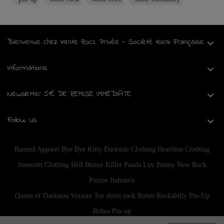
Bienvenue chez Vente Rock Privée - Société 100% Française
Informations
Newsletter 5€ DE REMISE IMMÉDIATE
Follow us
Banned Apparel
Bye Bye Kitty
Darkside Clothing
Heartless Clothing
Innocent Clothing
Hell Bunny
Killer Panda
Luv Bunny
New Rock
Poizen Industrie
Queen of Darkness
Vixxsin
Tee shirts rock
Robes Rockabilly Pin-Up
Robes Pin-up