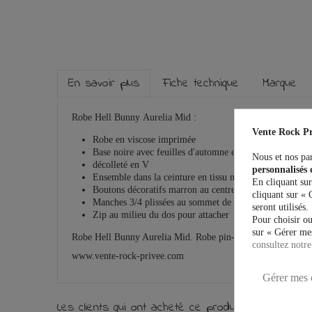
En savoir plus
Fiche technique
Marque
Robe Hell Bunny Aurelia Mid :
Vente Rock Pr
Robe en viscose imprimée
Base noire avec feuilles d'automne et glands
Nous et nos par
décolleté en V
personnalisés 
Ensemble dans la ceinture en tissu même
En cliquant sur
Boutons décoratifs marron au centre du devant du cors
cliquant sur « 
Manches 3/4 plissées au sommet de la manche avec trou 
seront utilisés.
Zip au milieu du dos pour attacher
Pour choisir ou
sur « Gérer mes
Robe Hell Bunny Aurelia Mid. Robe pin-up lolita vintage rét
consultez notre
www.vente-rock-privee.com
Gérer mes 
Les clients qui ont acheté ce produit ont égalemen