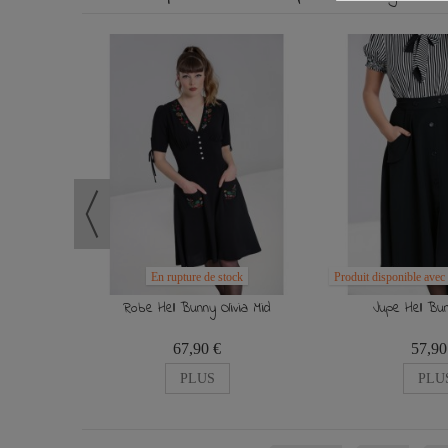
Hell Bunny
NIER
En rupture de stock
Produit disponible avec 
Robe Hell Bunny Olivia Mid
Jupe Hell Bun
67,90 €
57,90
PLUS
PLU