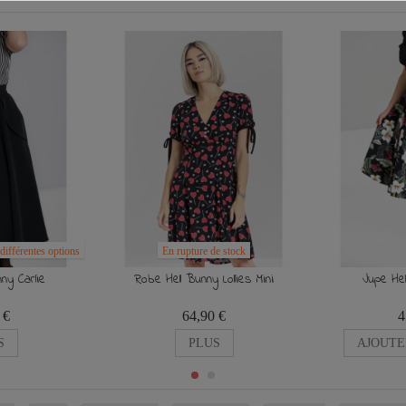
différentes options
En rupture de stock
ny Carlie
Robe Hell Bunny Lollies Mini
Jupe Hel
 €
64,90 €
4
S
PLUS
AJOUTE