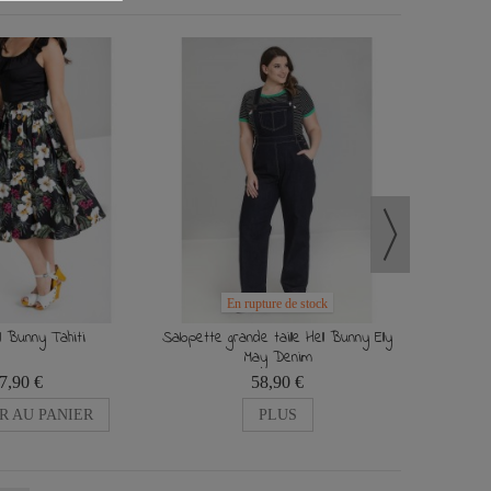
Robe Hel
En rupture de stock
l Bunny Tahiti
Salopette grande taille Hell Bunny Elly
May Denim
7,90 €
58,90 €
R AU PANIER
PLUS