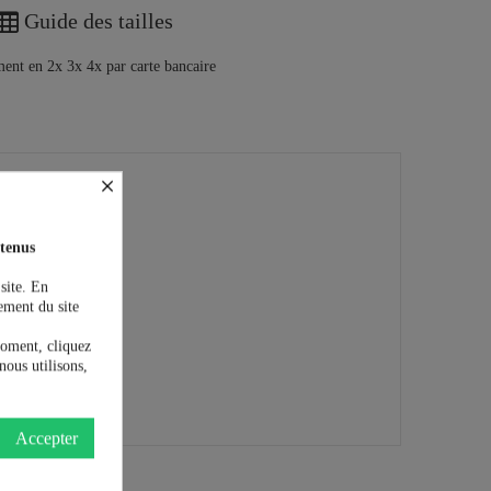
Guide des tailles
×
tenus
 site. En
ement du site
moment, cliquez
nous utilisons,
Accepter