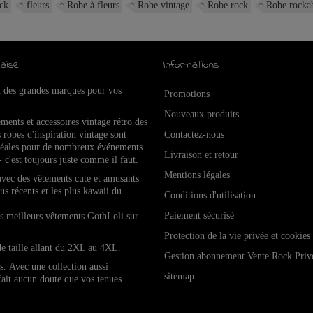
ck
fleurs
Robe à fleurs
Robe vintage
Robe rock
Robe rockab
aise
Informations
x des grandes marques pour vos
Promotions
Nouveaux produits
ements et accessoires vintage rétro de
s
 robes d'inspiration vintage sont
Contactez-nous
idéales pour de nombreux événements
Livraison et retour
- c'est toujours juste comme il faut.
Mentions légales
 avec des vêtements cute et amusants
lus récents et les plus kawaii du
Conditions d'utilisation
Paiement sécurisé
les meilleurs vêtements GothLoli sur
Protection de la vie privée et cookies
de taille allant du 2XL au 4XL.
Gestion abonnement Vente Rock Priv
es.
Avec une collection aussi
sitemap
 fait aucun doute que vos tenues