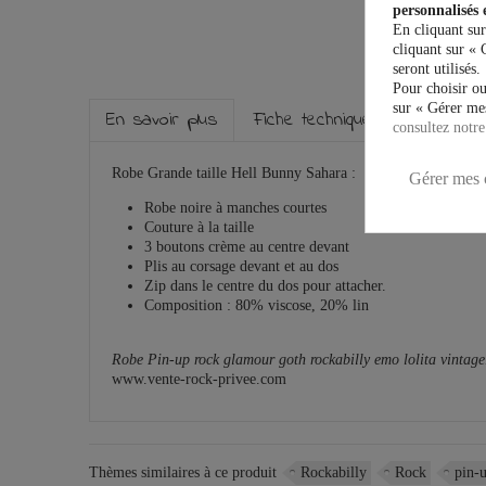
personnalisés 
En cliquant sur
cliquant sur « 
seront utilisés.
Pour choisir ou
sur « Gérer mes
En savoir plus
Fiche technique
Marque
consultez notre
Robe Grande taille Hell Bunny Sahara :
Gérer mes 
Robe noire à manches courtes
Couture à la taille
3 boutons crème au centre devant
Plis au corsage devant et au dos
Zip dans le centre du dos pour attacher.
Composition
: 80% viscose, 20% lin
Robe Pin-up rock glamour goth rockabilly emo lolita vintage.
www.vente-rock-privee.com
Thèmes similaires à ce produit
Rockabilly
Rock
pin-