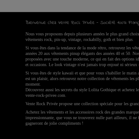
Bienvenue chez Vente Rock Privée - Société 100% Franç
Nous vous proposons depuis plusieurs années le plus grand choi
vêtements rock, pin-up, vintage, rockabilly, goth et bien plus.
Si vous êtes dans la tendance de la mode rétro, retrouvez l
es vêt
années 20 aux vêtements pinup élégants des années 40 et 50.
Nos
proposées avec une touche moderne, ce qui en fait des options 
et occasions.
Le look vintage n'est jamais trop enjoué ni sérieux 
Si vous êtes de style kawaii et que pour vous s'habiller le matin
est un plaisir, alors retrouvez notre collection de vêtements les p
moment.
Découvrez aussi les secrets du style Lolita Gothique et achetez 
vente-rock-privee.com.
Vente Rock Privée propose une collection spéciale pour les gran
Achetez les vêtements et les accessoires rock des grandes marqu
impressionnante, que vous ne trouverez nulle part ailleurs, il ne
gagneront de jolie compliments !