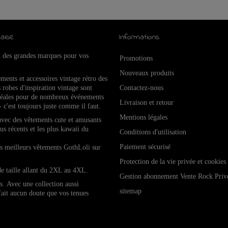
aise
Informations
x des grandes marques pour vos
Promotions
Nouveaux produits
ements et accessoires vintage rétro de
s
 robes d'inspiration vintage sont
Contactez-nous
idéales pour de nombreux événements
Livraison et retour
- c'est toujours juste comme il faut.
Mentions légales
 avec des vêtements cute et amusants
lus récents et les plus kawaii du
Conditions d'utilisation
Paiement sécurisé
les meilleurs vêtements GothLoli sur
Protection de la vie privée et cookies
de taille allant du 2XL au 4XL.
Gestion abonnement Vente Rock Priv
es.
Avec une collection aussi
sitemap
 fait aucun doute que vos tenues