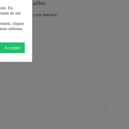
Guide des tailles
 site. En
ement du site
moment, cliquez
nous utilisons,
Accepter