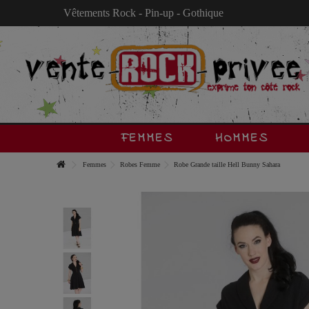
Vêtements Rock - Pin-up - Gothique
FEMMES
HOMMES
Femmes
Robes Femme
Robe Grande taille Hell Bunny Sahara