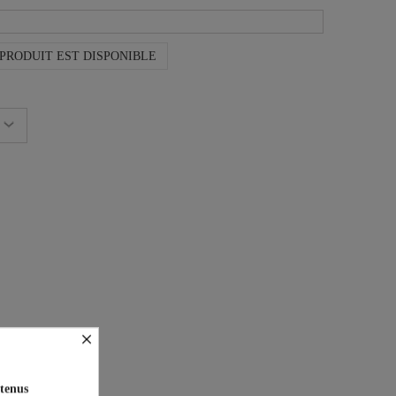
PRODUIT EST DISPONIBLE
×
on est offerte !
tenus