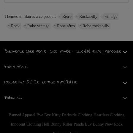
Thèmes similaires à ce produit
Rétro
Rockabilly
vintage
Rock
Robe vintage
Robe rétro
Robe rockabilly
Bienvenue chez Vente Rock Privée - Société 100% Française
Informations
Newsletter 5€ DE REMISE IMMÉDIATE
Follow us
Banned Apparel
Bye Bye Kitty
Darkside Clothing
Heartless Clothing
Innocent Clothing
Hell Bunny
Killer Panda
Luv Bunny
New Rock