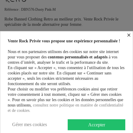
Référence :
DBN576-Dusty Pink-M
Robe Banned Clothing Retro au meilleur prix. Vente Rock Privée le
spécialiste de la mode alternative pour femme.
×
Taille:
Vente Rock Privée vous propose une expérience personnalisée !
Nous et nos partenaires utilisons des cookies sur notre site internet
pour vous proposer des
contenus personnalisés et adaptés
à vos
centres d’intérêt, analyser le trafic et la performance du site.
19,95 €
En cliquant sur « Accepter », vous consentez à l'utilisation de tous les
39,90 €
-50%
cookies placés sur notre site. En cliquant sur « Continuer sans
accepter », seuls les cookies strictement nécessaires au
fonctionnement du site seront utilisés.
AJOUTER AU PANIER
Pour choisir ou modifier vos préférences cookies ainsi que retirer
votre consentement à tout moment, cliquez sur « Gérer mes cookies
». Pour en savoir plus sur les cookies et les données personnelles que
nous utilisons,
consultez notre politique en matière de confidentialité
et de cookies.
Plus que
100,00 €
et la livraison est offerte !
Gérer mes cookies
Accepter