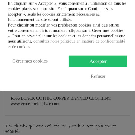
En cliquant sur « Accepter », vous consentez à l'utilisation de tous les
cookies placés sur notre site. En cliquant sur « Continuer sans
accepter », seuls les cookies strictement nécessaires au
fonctionnement du site seront utilisés.
Pour choisir ou modifier vos préférences cookies ainsi que retirer
En savoir plus
votre consentement à tout moment, cliquez sur « Gérer mes cookies
». Pour en savoir plus sur les cookies et les données personnelles que
Fiche technique
nous utilisons,
consultez notre politique en matière de confidentialité
et de cookies.
Marque
Gérer mes cookies
Accepter
Robe Banned Clothing Black Gothic Copper :
Refuser
Robe victorienne de style gothique
.
La longue jupe est dotée de boucles à anneau en D
.
Couleur noire unie avec des appliques en cuivre
.
Robe BLACK GOTHIC COPPER BANNED CLOTHING
www.vente-rock-privee.com
Les clients qui ont acheté ce produit ont également
acheté: