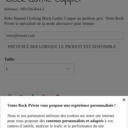
Référence :
DBN506-Black-L
Robe Banned Clothing Black Gothic Copper au meilleur prix. Vente Rock
Privée le spécialiste de la mode alternative pour femme.
PRÉVENEZ-MOI LORSQUE LE PRODUIT EST DISPONIBLE
Taille:
×
Vente Rock Privée vous propose une expérience personnalisée !
Plus que
100,00 €
et la livraison est offerte !
Nous et nos partenaires utilisons des cookies sur notre site internet
pour vous proposer des
contenus personnalisés et adaptés
à vos
centres d’intérêt, analyser le trafic et la performance du site.
Guide des tailles