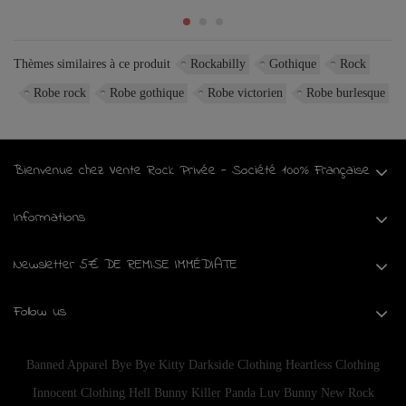
Thèmes similaires à ce produit
Rockabilly
Gothique
Rock
Robe rock
Robe gothique
Robe victorien
Robe burlesque
Bienvenue chez Vente Rock Privée - Société 100% Française
Informations
Newsletter 5€ DE REMISE IMMÉDIATE
Follow us
Banned Apparel
Bye Bye Kitty
Darkside Clothing
Heartless Clothing
Innocent Clothing
Hell Bunny
Killer Panda
Luv Bunny
New Rock