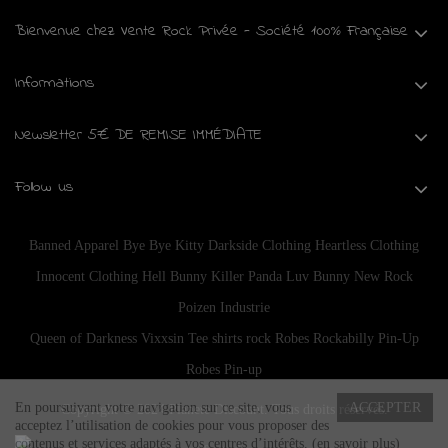
Bienvenue chez Vente Rock Privée - Société 100% Française
Informations
Newsletter 5€ DE REMISE IMMÉDIATE
Follow us
Banned Apparel
Bye Bye Kitty
Darkside Clothing
Heartless Clothing
Innocent Clothing
Hell Bunny
Killer Panda
Luv Bunny
New Rock
Poizen Industrie
Queen of Darkness
Vixxsin
Tee shirts rock
Robes Rockabilly Pin-Up
Robes Pin-up
En poursuivant votre navigation sur ce site, vous
ACCEPTER
Copyright © 2024
Planete Discount
. Tous droits réservés.
acceptez l’utilisation de cookies pour vous proposer des
contenus et services adaptés à vos centres d’intérêts.
(en savoir plus)