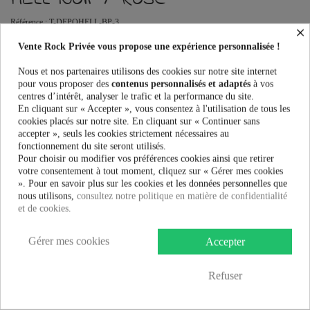
Référence :
T-DEPOHELL-BP-3
×
Pulls Femme Heartless DEPTHS OF HELL JUMPER au meilleur prix.
Vente Rock Privée vous propose une expérience personnalisée !
Vente Rock Privée le spécialiste des accessoires Rock, Pinup, Rockabilly,
Rétro, Glamour, Gothique, Punk, Lolita, Kawaii et bien plus encore...
Nous et nos partenaires utilisons des cookies sur notre site internet
pour vous proposer des
contenus personnalisés et adaptés
à vos
centres d’intérêt, analyser le trafic et la performance du site.
Taille:
En cliquant sur « Accepter », vous consentez à l'utilisation de tous les
cookies placés sur notre site. En cliquant sur « Continuer sans
accepter », seuls les cookies strictement nécessaires au
fonctionnement du site seront utilisés.
Couleur:
Pour choisir ou modifier vos préférences cookies ainsi que retirer
votre consentement à tout moment, cliquez sur « Gérer mes cookies
». Pour en savoir plus sur les cookies et les données personnelles que
nous utilisons,
consultez notre politique en matière de confidentialité
et de cookies.
44,99 €
Gérer mes cookies
Accepter
AJOUTER AU PANIER
Refuser