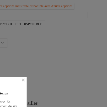
ces options mais reste disponible avec d'autres options
PRODUIT EST DISPONIBLE
×
on est offerte !
tenus
 site. En
Guide des tailles
ement du site