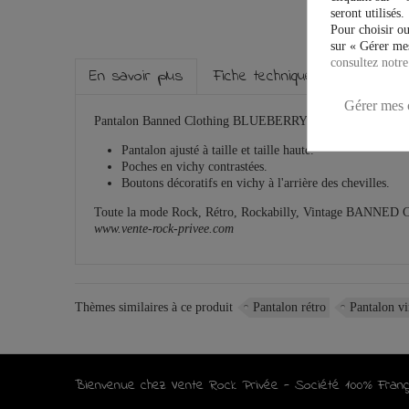
seront utilisés.
Pour choisir ou
sur « Gérer mes
consultez notre
En savoir plus
Fiche technique
Marque
Gérer mes 
Pantalon Banned Clothing BLUEBERRY HILL.
Pantalon ajusté à taille et taille haute
.
Poches en vichy contrastées
.
Boutons décoratifs en vichy à l'arrière des chevilles
.
Toute la mode Rock, Rétro, Rockabilly, Vintage BANNED
www.vente-rock-privee.com
Thèmes similaires à ce produit
Pantalon rétro
Pantalon vi
Bienvenue chez Vente Rock Privée - Société 100% Franç