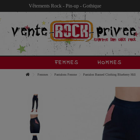
Vêtements Rock - Pin-up - Gothique
FEMMES
HOMMES
Femmes
Pantalons Femme
Pantalon Banned Clothing Blueberry Hill