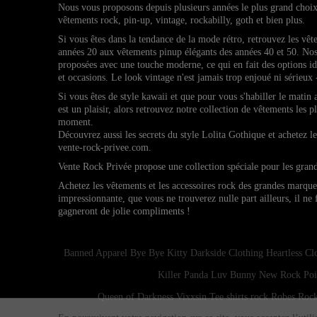
Nous vous proposons depuis plusieurs années le plus grand choi
vêtements rock, pin-up, vintage, rockabilly, goth et bien plus.
Si vous êtes dans la tendance de la mode rétro, retrouvez l
es vêt
années 20 aux vêtements pinup élégants des années 40 et 50.
Nos
proposées avec une touche moderne, ce qui en fait des options 
et occasions.
Le look vintage n'est jamais trop enjoué ni sérieux 
Si vous êtes de style kawaii et que pour vous s'habiller le matin
est un plaisir, alors retrouvez notre collection de vêtements les p
moment.
Découvrez aussi les secrets du style Lolita Gothique et achetez 
vente-rock-privee.com.
Vente Rock Privée propose une collection spéciale pour les gran
Achetez les vêtements et les accessoires rock des grandes marqu
impressionnante, que vous ne trouverez nulle part ailleurs, il ne
gagneront de jolie compliments !
Banned Apparel
Bye Bye Kitty
Darkside Clothing
Heartless Cl
Killer Panda
Luv Bunny
New Rock
Poi
Queen of Darkness
Vixxsin
Tee shirts rock
Robes Rock