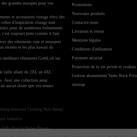
x des grandes marques pour vos
Promotions
Nouveaux produits
ements et accessoires vintage rétro de
s
 robes d'inspiration vintage sont
Contactez-nous
idéales pour de nombreux événements
Livraison et retour
- c'est toujours juste comme il faut.
Mentions légales
 avec des vêtements cute et amusants
lus récents et les plus kawaii du
Conditions d'utilisation
Paiement sécurisé
les meilleurs vêtements GothLoli sur
Protection de la vie privée et cookies
de taille allant du 2XL au 4XL.
Gestion abonnement Vente Rock Priv
es.
Avec une collection aussi
sitemap
 fait aucun doute que vos tenues
othing
Innocent Clothing
Hell Bunny
zen Industrie
abilly Pin-Up
Robes Pin-up