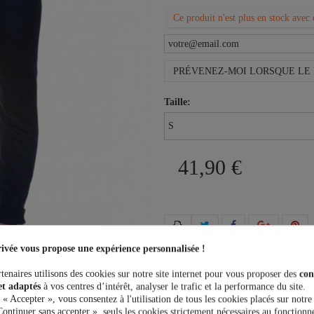
Ce produit n'est plus en stock avec 
PRÉVENEZ-MOI LORSQUE LE 
Taille:
41,90 €
ivée vous propose une expérience personnalisée !
Plus que
100,00 €
et la livrais
tenaires utilisons des cookies sur notre site internet pour vous proposer des
con
et adaptés
à vos centres d’intérêt, analyser le trafic et la performance du site.
 « Accepter », vous consentez à l'utilisation de tous les cookies placés sur notre
Continuer sans accepter », seuls les cookies strictement nécessaires au fonctionn