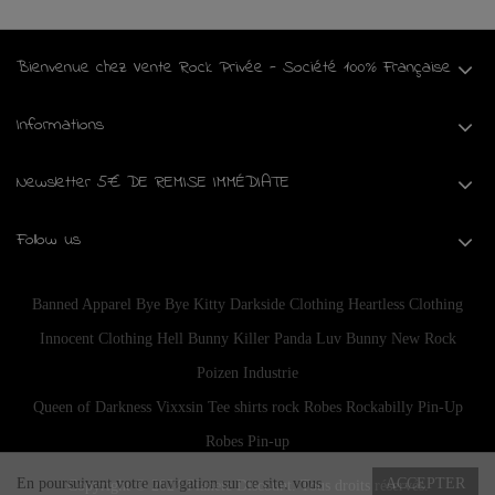
Bienvenue chez Vente Rock Privée - Société 100% Française
Informations
Newsletter 5€ DE REMISE IMMÉDIATE
Follow us
Banned Apparel
Bye Bye Kitty
Darkside Clothing
Heartless Clothing
Innocent Clothing
Hell Bunny
Killer Panda
Luv Bunny
New Rock
Poizen Industrie
Queen of Darkness
Vixxsin
Tee shirts rock
Robes Rockabilly Pin-Up
Robes Pin-up
En poursuivant votre navigation sur ce site, vous
ACCEPTER
Copyright © 2024
Planete Discount
. Tous droits réservés.