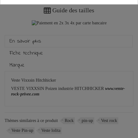
Guide des tailles
En savoir plus
Fiche technique
Marque
Veste Vixxsin Hitchhicker
VESTE VIXXSIN Poizen industrie HITCHHICKER
www.vente-
rock-privee.com
Thèmes similaires à ce produit
Rock
pin-up
Vest rock
Veste Pin-up
Veste lolita