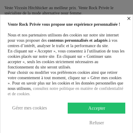
Veste Vixxsin Hitchhicker au meilleur prix. Vente Rock Privée le
spécialiste de la mode alternative pour femme.
×
Vente Rock Privée vous propose une expérience personnalisée !
Ce produit n'est plus en stock
Nous et nos partenaires utilisons des cookies sur notre site internet
pour vous proposer des
contenus personnalisés et adaptés
à vos
centres d’intérêt, analyser le trafic et la performance du site.
PRÉVENEZ-MOI LORSQUE LE PRODUIT EST DISPONIBLE
En cliquant sur « Accepter », vous consentez à l'utilisation de tous les
cookies placés sur notre site. En cliquant sur « Continuer sans
Taille:
accepter », seuls les cookies strictement nécessaires au
fonctionnement du site seront utilisés.
Pour choisir ou modifier vos préférences cookies ainsi que retirer
votre consentement à tout moment, cliquez sur « Gérer mes cookies
». Pour en savoir plus sur les cookies et les données personnelles que
41,92 €
nous utilisons,
consultez notre politique en matière de confidentialité
55,90 €
-25%
et de cookies.
Gérer mes cookies
Accepter
Refuser
Plus que
100,00 €
et la livraison est offerte !