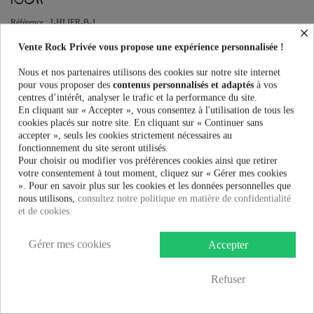
Référence :
J-HLIER-B-1
×
Manteaux Femme Vixxsin HOLLIER COAT - BLACK au meilleur prix.
Vente Rock Privée vous propose une expérience personnalisée !
Vente Rock Privée le spécialiste des accessoires Rock, Pinup, Rockabilly,
Rétro, Glamour, Gothique, Punk, Lolita, Kawaii et bien plus encore...
Nous et nos partenaires utilisons des cookies sur notre site internet
pour vous proposer des
contenus personnalisés et adaptés
à vos
centres d’intérêt, analyser le trafic et la performance du site.
Taille:
En cliquant sur « Accepter », vous consentez à l'utilisation de tous les
cookies placés sur notre site. En cliquant sur « Continuer sans
accepter », seuls les cookies strictement nécessaires au
fonctionnement du site seront utilisés.
Couleur:
Pour choisir ou modifier vos préférences cookies ainsi que retirer
votre consentement à tout moment, cliquez sur « Gérer mes cookies
». Pour en savoir plus sur les cookies et les données personnelles que
nous utilisons,
consultez notre politique en matière de confidentialité
et de cookies.
89,99 €
Gérer mes cookies
Accepter
AJOUTER AU PANIER
Refuser