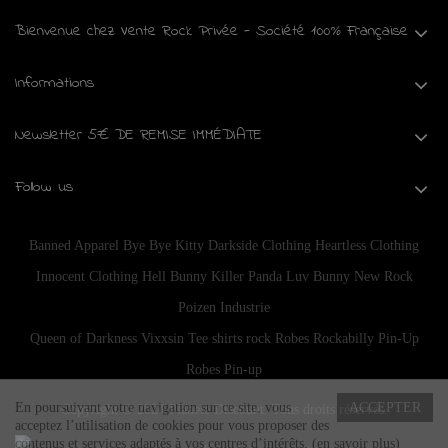
Bienvenue chez Vente Rock Privée - Société 100% Française
Informations
Newsletter 5€ DE REMISE IMMÉDIATE
Follow us
Banned Apparel
Bye Bye Kitty
Darkside Clothing
Heartless Clothing
Innocent Clothing
Hell Bunny
Killer Panda
Luv Bunny
New Rock
Poizen Industrie
Queen of Darkness
Vixxsin
Tee shirts rock
Robes Rockabilly Pin-Up
Robes Pin-up
En poursuivant votre navigation sur ce site, vous
ACCEPTER
Copyright © 2024
Planete Discount
. Tous droits réservés.
acceptez l’utilisation de cookies pour vous proposer des
contenus et services adaptés à vos centres d’intérêts.
(en savoir plus)