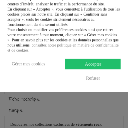
101,99 €
centres d’intérêt, analyser le trafic et la performance du site.
En cliquant sur « Accepter », vous consentez à l'utilisation de tous les
cookies placés sur notre site. En cliquant sur « Continuer sans
accepter », seuls les cookies strictement nécessaires au
fonctionnement du site seront utilisés.
Pour choisir ou modifier vos préférences cookies ainsi que retirer
votre consentement à tout moment, cliquez sur « Gérer mes cookies
». Pour en savoir plus sur les cookies et les données personnelles que
Plus que
100,00 €
et la livraison est offerte !
nous utilisons,
consultez notre politique en matière de confidentialité
et de cookies.
Guide des tailles
Gérer mes cookies
Accepter
Refuser
En savoir plus
Fiche technique
Marque
Découvrez nos collections exclusives de
vêtements rock