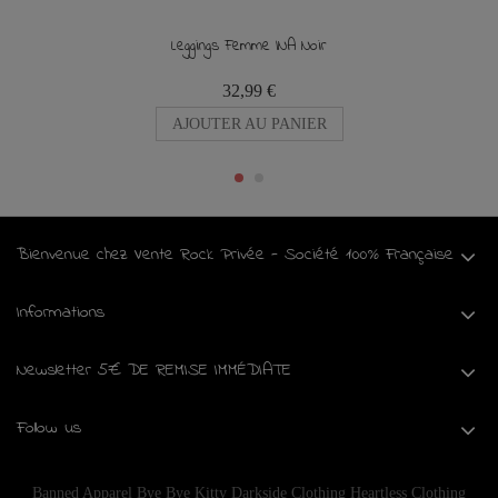
Leggings Femme INA Noir
32,99 €
AJOUTER AU PANIER
Bienvenue chez Vente Rock Privée - Société 100% Française
Informations
Newsletter 5€ DE REMISE IMMÉDIATE
Follow us
Banned Apparel
Bye Bye Kitty
Darkside Clothing
Heartless Clothing