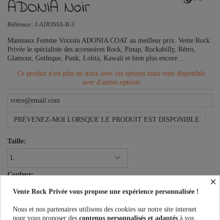
ADONIA Noir
Référence :
J-ADONIA-B-3
Manteaux Femme Vixxsin ADONIA COAT au meilleur prix. Vente Rock
Privée le spécialiste des accessoires Rock, Pinup, Rockabilly, Rétro,
Glamour, Gothique, Punk, Lolita, Kawaii et bien plus encore...
Ce produit n'est plus en stock avec ces options mais reste disponible
avec d'autres options
PRÉVENEZ-MOI LORSQUE LE PRODUIT EST DISPONIBLE
Taille:
Couleur:
×
Vente Rock Privée vous propose une expérience personnalisée !
Nous et nos partenaires utilisons des cookies sur notre site internet
pour vous proposer des
contenus personnalisés et adaptés
à vos