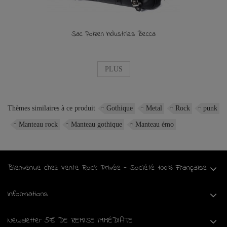
Sac Poizen Industries Becca
PLUS
Thèmes similaires à ce produit
Gothique
Metal
Rock
punk
Manteau rock
Manteau gothique
Manteau émo
Bienvenue chez Vente Rock Privée - Société 100% Française
Informations
Newsletter 5€ DE REMISE IMMÉDIATE