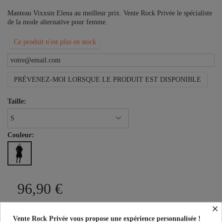
Manteau Vixxsin Elena au meilleur prix. Vente Rock Privée le spécialiste
de la mode alternative pour femme.
Ce produit n'est plus en stock
PRÉVENEZ-MOI LORSQUE LE PRODUIT EST DISPONIBLE
Taille:
Couleur:
96,90 €
×
Vente Rock Privée vous propose une expérience personnalisée !