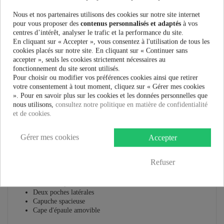
Nous et nos partenaires utilisons des cookies sur notre site internet
pour vous proposer des
contenus personnalisés et adaptés
à vos
Plus que
100,00 €
et la livraison est offerte !
centres d’intérêt, analyser le trafic et la performance du site.
En cliquant sur « Accepter », vous consentez à l'utilisation de tous les
cookies placés sur notre site. En cliquant sur « Continuer sans
Guide des tailles
accepter », seuls les cookies strictement nécessaires au
fonctionnement du site seront utilisés.
Pour choisir ou modifier vos préférences cookies ainsi que retirer
votre consentement à tout moment, cliquez sur « Gérer mes cookies
». Pour en savoir plus sur les cookies et les données personnelles que
En savoir plus
nous utilisons,
consultez notre politique en matière de confidentialité
et de cookies.
Fiche technique
Gérer mes cookies
Accepter
Marque
Refuser
Manteau Vixxsin Elena :
F
ermeture par boutons
D
eux poches latérales
C
apuche spacieuse
C
ape d'épaule amovible