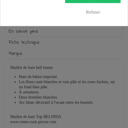
Guide des tailles
Refuser
En savoir plus
Fiche technique
Marque
Maillot de bain hell bunny
Haut de bikini imprimé.
Les fleurs sont blanches et rose pâle et les roses fuchsia, sur
un fond bleu pâle.
À armatures.
Deux bretelles blanches.
Arc blanc décoratif à l'avant entre les bonnets.
Maillot de bain Top BELINDA
www.vente-rock-privee.com