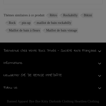
Thèmes similaires à ce produit
Rétro
Rockabilly
Bikini
Rock
pin-up
maillot de bain rockabilly
Maillot de bain à fleurs
Maillot de bain vintage
Bienvenue chez Vente Rock Privée - Société 100% Française
Informations
Newsletter 5€ DE REMISE IMMÉDIATE
Follow us
Banned Apparel
Bye Bye Kitty
Darkside Clothing
Heartless Clothing