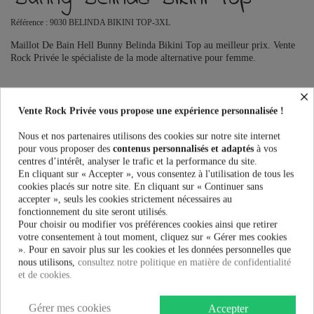
Référence :
9030 BELINDA BIKINI TOP-3XL
Maillot De Bain Hell Bunny Belinda Bikini Top au meilleur prix. Vente
Rock Privée le spécialiste de la mode alternative pour femme.
×
Taille:
Vente Rock Privée vous propose une expérience personnalisée !
Nous et nos partenaires utilisons des cookies sur notre site internet
pour vous proposer des
contenus personnalisés et adaptés
à vos
9,90 €
centres d’intérêt, analyser le trafic et la performance du site.
11,00 €
-10%
En cliquant sur « Accepter », vous consentez à l'utilisation de tous les
cookies placés sur notre site. En cliquant sur « Continuer sans
AJOUTER AU PANIER
accepter », seuls les cookies strictement nécessaires au
fonctionnement du site seront utilisés.
Pour choisir ou modifier vos préférences cookies ainsi que retirer
votre consentement à tout moment, cliquez sur « Gérer mes cookies
». Pour en savoir plus sur les cookies et les données personnelles que
nous utilisons,
consultez notre politique en matière de confidentialité
et de cookies.
Plus que
100,00 €
et la livraison est offerte !
Gérer mes cookies
Accepter