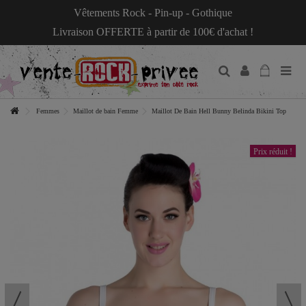
Vêtements Rock - Pin-up - Gothique
Livraison OFFERTE à partir de 100€ d'achat !
Femmes
Maillot de bain Femme
Maillot De Bain Hell Bunny Belinda Bikini Top
Prix réduit !