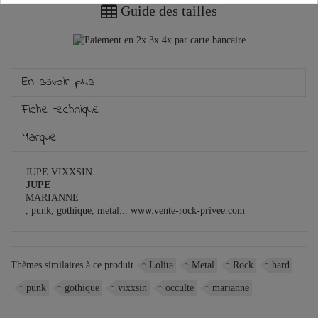
Guide des tailles
En savoir plus
Fiche technique
Marque
JUPE VIXXSIN
JUPE
MARIANNE
, punk, gothique, metal... www.vente-rock-privee.com
Thèmes similaires à ce produit
Lolita
Metal
Rock
hard
punk
gothique
vixxsin
occulte
marianne