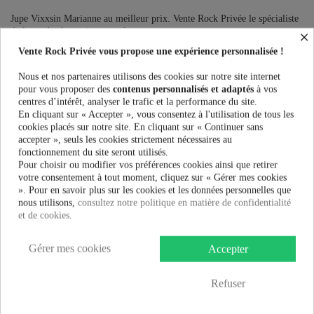
Jupe Vixxsin Marianne au meilleur prix. Vente Rock Privée le spécialiste
de la mode alternative pour femme.
×
Vente Rock Privée vous propose une expérience personnalisée !
Ce produit n'est plus en stock
Nous et nos partenaires utilisons des cookies sur notre site internet
pour vous proposer des
contenus personnalisés et adaptés
à vos
centres d’intérêt, analyser le trafic et la performance du site.
PRÉVENEZ-MOI LORSQUE LE PRODUIT EST DISPONIBLE
En cliquant sur « Accepter », vous consentez à l'utilisation de tous les
cookies placés sur notre site. En cliquant sur « Continuer sans
Taille:
accepter », seuls les cookies strictement nécessaires au
fonctionnement du site seront utilisés.
Pour choisir ou modifier vos préférences cookies ainsi que retirer
votre consentement à tout moment, cliquez sur « Gérer mes cookies
». Pour en savoir plus sur les cookies et les données personnelles que
38,90 €
nous utilisons,
consultez notre politique en matière de confidentialité
et de cookies.
Gérer mes cookies
Accepter
Refuser
Plus que
100,00 €
et la livraison est offerte !