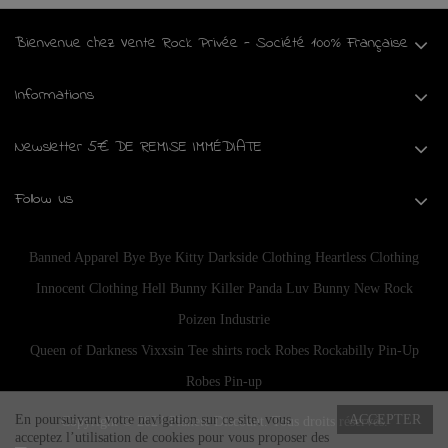
Bienvenue chez Vente Rock Privée - Société 100% Française
Informations
Newsletter 5€ DE REMISE IMMÉDIATE
Follow us
Banned Apparel
Bye Bye Kitty
Darkside Clothing
Heartless Clothing
Innocent Clothing
Hell Bunny
Killer Panda
Luv Bunny
New Rock
Poizen Industrie
Queen of Darkness
Vixxsin
Tee shirts rock
Robes Rockabilly Pin-Up
Robes Pin-up
En poursuivant votre navigation sur ce site, vous
ACCEPTER
Copyright © 2024
Planete Discount
. Tous droits réservés.
acceptez l’utilisation de cookies pour vous proposer des