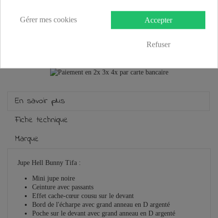
Gérer mes cookies
Accepter
Plus que
100,00 €
et la livraison est offerte !
Refuser
Guide des tailles
En savoir plus
Fiche technique
Marque
Jupe Hell Bunny Tifa :
Mini jupe noire
Ceinture avec passants
Effet cache-cœur cousu sur le devant
Bord de l'écharpe avec grand anneau en D argenté
Poche sur le devant avec grand anneau en D argenté