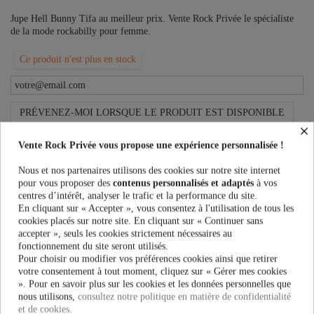
Jupe Hell Bunny Tifa au meilleur prix. Vente Rock Privée le spécialiste
de la mode rockabilly pour femme.
Ce produit n'est plus en stock
PRÉVENEZ-MOI LORSQUE LE PRODUIT EST DISPONIBLE
×
Taille:
Vente Rock Privée vous propose une expérience personnalisée !
Nous et nos partenaires utilisons des cookies sur notre site internet
pour vous proposer des
contenus personnalisés et adaptés
à vos
Couleur:
centres d’intérêt, analyser le trafic et la performance du site.
En cliquant sur « Accepter », vous consentez à l'utilisation de tous les
cookies placés sur notre site. En cliquant sur « Continuer sans
accepter », seuls les cookies strictement nécessaires au
fonctionnement du site seront utilisés.
Pour choisir ou modifier vos préférences cookies ainsi que retirer
47,90 €
votre consentement à tout moment, cliquez sur « Gérer mes cookies
». Pour en savoir plus sur les cookies et les données personnelles que
nous utilisons,
consultez notre politique en matière de confidentialité
et de cookies.