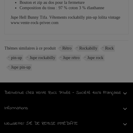
Bouton et zip au dos pour la fermeture
Composition du tissu : 97 % coton 3 % élasthanne
Jupe Hell Bunny Tifa. Vêtements rockabilly pin-up lolita vintage
www.vente-rock-privee.com
Thèmes similaires à ce produit
Rétro
Rockabilly
Rock
pin-up
Jupe rockabilly
Jupe rétro
Jupe rock
Jupe pin-up
Bienvenue chez Vente Rock Privée - Société 100% Française
Informations
Newsletter 5€ DE REMISE IMMÉDIATE