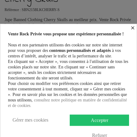
Référence :
SBN215BLKCHERRY-S
Jupe Banned Clothing Cherry Skulls au meilleur prix. Vente Rock Privée
le spécialiste de la mode alternative pour femme.
×
Vente Rock Privée vous propose une expérience personnalisée !
Taille:
Nous et nos partenaires utilisons des cookies sur notre site internet
pour vous proposer des
contenus personnalisés et adaptés
à vos
centres d’intérêt, analyser le trafic et la performance du site.
En cliquant sur « Accepter », vous consentez à l'utilisation de tous les
19,90 €
cookies placés sur notre site. En cliquant sur « Continuer sans
accepter », seuls les cookies strictement nécessaires au
fonctionnement du site seront utilisés.
Pour choisir ou modifier vos préférences cookies ainsi que retirer
AJOUTER AU PANIER
votre consentement à tout moment, cliquez sur « Gérer mes cookies
». Pour en savoir plus sur les cookies et les données personnelles que
nous utilisons,
consultez notre politique en matière de confidentialité
et de cookies.
Gérer mes cookies
Accepter
Plus que
100,00 €
et la livraison est offerte !
Refuser