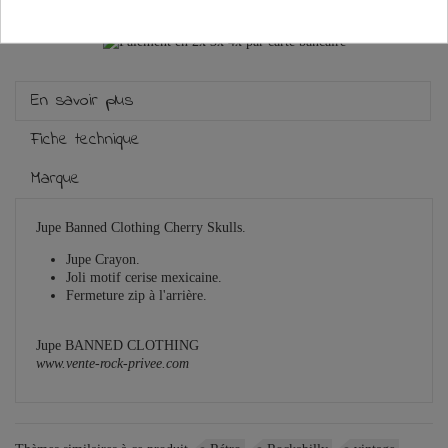
Guide des tailles
En savoir plus
Fiche technique
Marque
Jupe Banned Clothing Cherry Skulls.
Jupe Crayon.
Joli motif cerise mexicaine.
Fermeture zip à l'arrière.
Jupe BANNED CLOTHING
www.vente-rock-privee.com