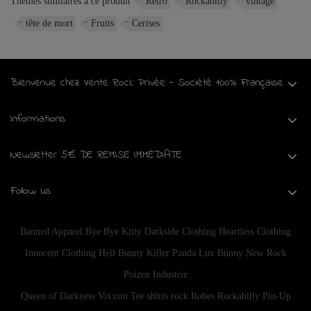
Thèmes similaires à ce produit
Rétro
Rockabilly
vintage
tête de mort
Fruits
Cerises
Bienvenue chez Vente Rock Privée - Société 100% Française
Informations
Newsletter 5€ DE REMISE IMMÉDIATE
Follow us
Banned Apparel
Bye Bye Kitty
Darkside Clothing
Heartless Clothing
Innocent Clothing
Hell Bunny
Killer Panda
Luv Bunny
New Rock
Poizen Industrie
Queen of Darkness
Vixxsin
Tee shirts rock
Robes Rockabilly Pin-Up