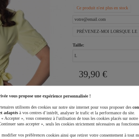
Ce produit n'est plus en stock
PRÉVENEZ-MOI LORSQUE LE 
Taille:
39,90 €
ivée vous propose une expérience personnalisée !
tenaires utilisons des cookies sur notre site internet pour vous proposer des
con
Plus que
100,00 €
et la livrais
et adaptés
à vos centres d’intérêt, analyser le trafic et la performance du site.
 « Accepter », vous consentez à l'utilisation de tous les cookies placés sur notre
Continuer sans accepter », seuls les cookies strictement nécessaires au fonctionn
 modifier vos préférences cookies ainsi que retirer votre consentement à tout 