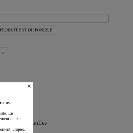
PRODUIT EST DISPONIBLE
×
tenus
on est offerte !
 site. En
ement du site
Guide des tailles
moment, cliquez