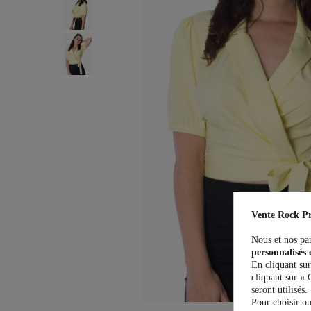
Vente Rock Pr
Nous et nos par
personnalisés 
En cliquant sur
cliquant sur « 
seront utilisés.
Pour choisir ou