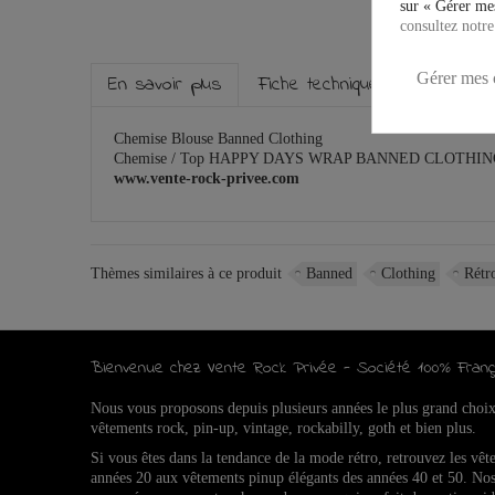
sur « Gérer mes
consultez notre
Gérer mes 
En savoir plus
Fiche technique
Marque
Chemise Blouse Banned Clothing
Chemise / Top HAPPY DAYS WRAP BANNED CLOTHI
www.vente-rock-privee.com
Thèmes similaires à ce produit
Banned
Clothing
Rétr
Bienvenue chez Vente Rock Privée - Société 100% Franç
Nous vous proposons depuis plusieurs années le plus grand choi
vêtements rock, pin-up, vintage, rockabilly, goth et bien plus.
Si vous êtes dans la tendance de la mode rétro, retrouvez l
es vêt
années 20 aux vêtements pinup élégants des années 40 et 50.
Nos