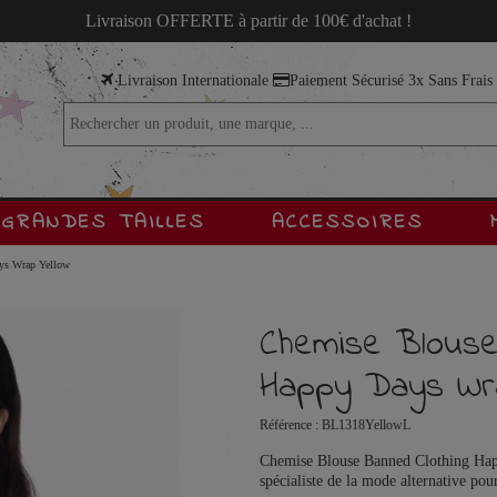
Livraison OFFERTE à partir de 100€ d'achat !
Livraison Internationale
Paiement Sécurisé 3x Sans Frai
GRANDES TAILLES
ACCESSOIRES
ys Wrap Yellow
Chemise Blouse
Happy Days Wra
Référence :
BL1318YellowL
Chemise Blouse Banned Clothing Happ
spécialiste de la mode alternative po