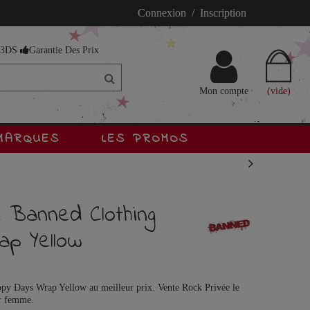
Connexion / Inscription
s 3DS
Garantie Des Prix
Mon compte
(vide)
MARQUES
LES PROMOS
 Banned Clothing
p Yellow
y Days Wrap Yellow au meilleur prix. Vente Rock Privée le
ur femme.