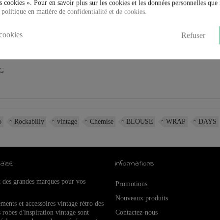
 cookies ». Pour en savoir plus sur les cookies et les données personnelles que 
 politique en matière de confidentialité et de cookies.
cookies
Refuser
NG
o
Rockabilly
vintage
Chemise
BLOUSE
WRAP
DAYS
aise
Informations
x des grandes marques pour vos
Promotions
Nouveaux produits
ements et accessoires vintage rétro de
s
 robes d'inspiration vintage sont
Contactez-nous