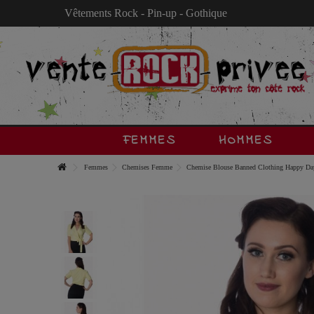
Vêtements Rock - Pin-up - Gothique
FEMMES
HOMMES
Femmes
Chemises Femme
Chemise Blouse Banned Clothing Happy Da