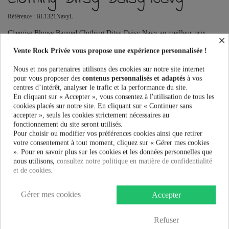
Référence :
BL1321NavyL
Chemise Blouse Banned Clothing Ditsy Daisy Navy au meilleur prix.
×
Vente Rock Privée le spécialiste de la mode alternative pour femme.
Vente Rock Privée vous propose une expérience personnalisée !
Ce produit n'est plus en stock
Nous et nos partenaires utilisons des cookies sur notre site internet
pour vous proposer des
contenus personnalisés et adaptés
à vos
centres d’intérêt, analyser le trafic et la performance du site.
En cliquant sur « Accepter », vous consentez à l'utilisation de tous les
PRÉVENEZ-MOI LORSQUE LE PRODUIT EST DISPONIBLE
cookies placés sur notre site. En cliquant sur « Continuer sans
accepter », seuls les cookies strictement nécessaires au
Taille:
fonctionnement du site seront utilisés.
Pour choisir ou modifier vos préférences cookies ainsi que retirer
votre consentement à tout moment, cliquez sur « Gérer mes cookies
». Pour en savoir plus sur les cookies et les données personnelles que
nous utilisons,
consultez notre politique en matière de confidentialité
34,90 €
et de cookies.
Gérer mes cookies
Accepter
Refuser
Plus que
100,00 €
et la livraison est offerte !