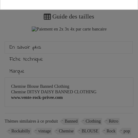
Guide des tailles
En savoir plus
Fiche technique
Marque
Chemise Blouse Banned Clothing
Chemise DITSY DAISY BANNED CLOTHING
www.vente-rock-privee.com
Thèmes similaires à ce produit
Banned
Clothing
Rétro
Rockabilly
vintage
Chemise
BLOUSE
Rock
pop