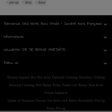
pin-up
ditsy
daisy
Bienvenue chez Vente Rock Privée - Société 100% Française
Informations
Newsletter 5€ DE REMISE IMMÉDIATE
Follow us
Banned Apparel
Bye Bye Kitty
Darkside Clothing
Heartless Clothing
Innocent Clothing
Hell Bunny
Killer Panda
Luv Bunny
New Rock
Poizen Industrie
Queen of Darkness
Vixxsin
Tee shirts rock
Robes Rockabilly Pin-Up
Robes Pin-up