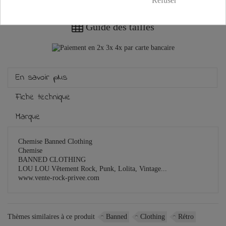
Refuser
Guide des tailles
En savoir plus
Fiche technique
Marque
Chemise Banned Clothing
Chemise
BANNED CLOTHING
LOU LOU Vêtement Rock, Punk, Lolita, Vintage...
www.vente-rock-privee.com
Thèmes similaires à ce produit
Banned
Clothing
Rétro