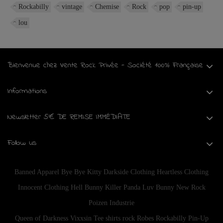
Rockabilly
vintage
Chemise
Rock
pop
pin-up
lou
Bienvenue chez Vente Rock Privée - Société 100% Française
Informations
Newsletter 5€ DE REMISE IMMÉDIATE
Follow us
Banned Apparel
Bye Bye Kitty
Darkside Clothing
Heartless Clothing
Innocent Clothing
Hell Bunny
Killer Panda
Luv Bunny
New Rock
Poizen Industrie
Queen of Darkness
Vixxsin
Tee shirts rock
Robes Rockabilly Pin-Up