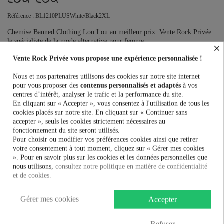
Référence :
BL1210PLUSWhite/Black2XL
Chemise Banned Clothing Lou Lou au meilleur prix. Vente Rock Privée
le spécialiste de la mode alternative pour femme.
×
Ce produit n'est plus en stock
Vente Rock Privée vous propose une expérience personnalisée !
Nous et nos partenaires utilisons des cookies sur notre site internet
pour vous proposer des
contenus personnalisés et adaptés
à vos
centres d’intérêt, analyser le trafic et la performance du site.
PRÉVENEZ-MOI LORSQUE LE PRODUIT EST DISPONIBLE
En cliquant sur « Accepter », vous consentez à l'utilisation de tous les
cookies placés sur notre site. En cliquant sur « Continuer sans
Taille:
accepter », seuls les cookies strictement nécessaires au
fonctionnement du site seront utilisés.
Pour choisir ou modifier vos préférences cookies ainsi que retirer
votre consentement à tout moment, cliquez sur « Gérer mes cookies
». Pour en savoir plus sur les cookies et les données personnelles que
34,90 €
nous utilisons,
consultez notre politique en matière de confidentialité
et de cookies.
Gérer mes cookies
Accepter
Plus que
100,00 €
et la livraison est offerte !