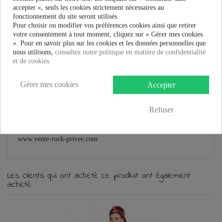
accepter », seuls les cookies strictement nécessaires au
fonctionnement du site seront utilisés.
Pour choisir ou modifier vos préférences cookies ainsi que retirer
votre consentement à tout moment, cliquez sur « Gérer mes cookies
». Pour en savoir plus sur les cookies et les données personnelles que
En savoir plus
nous utilisons,
consultez notre politique en matière de confidentialité
et de cookies.
Fiche technique
Gérer mes cookies
Accepter
Marque
Refuser
Chaussures Banned Clothing
Chaussures
SADIE
BANNED CLOTHING
www.vente-rock-privee.com
Les clients qui ont acheté ce produit ont également
acheté: