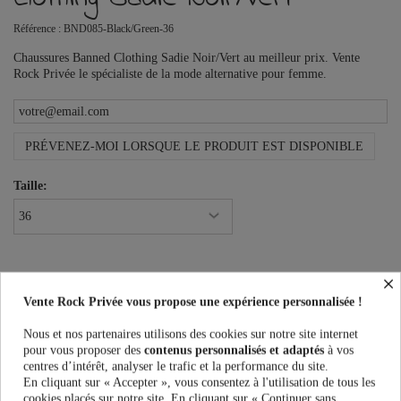
Référence :
BND085-Black/Green-36
Chaussures Banned Clothing Sadie Noir/Vert au meilleur prix. Vente
Rock Privée le spécialiste de la mode alternative pour femme.
PRÉVENEZ-MOI LORSQUE LE PRODUIT EST DISPONIBLE
Taille:
×
Vente Rock Privée vous propose une expérience personnalisée !
Nous et nos partenaires utilisons des cookies sur notre site internet
pour vous proposer des
contenus personnalisés et adaptés
à vos
Plus que
100,00 €
et la livraison est offerte !
centres d’intérêt, analyser le trafic et la performance du site.
En cliquant sur « Accepter », vous consentez à l'utilisation de tous les
Guide des tailles
cookies placés sur notre site. En cliquant sur « Continuer sans