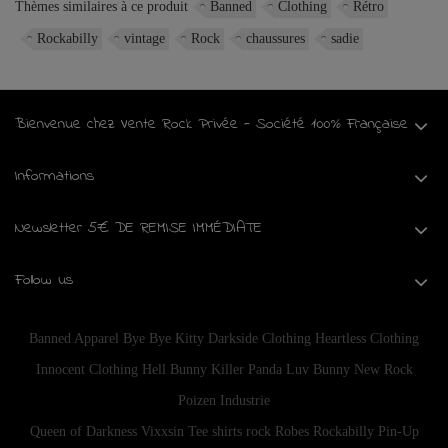
Thèmes similaires à ce produit
Banned
Clothing
Rétro
Rockabilly
vintage
Rock
chaussures
sadie
Bienvenue chez Vente Rock Privée - Société 100% Française
Informations
Newsletter 5€ DE REMISE IMMÉDIATE
Follow us
Banned Apparel
Bye Bye Kitty
Darkside Clothing
Heartless Clothing
Innocent Clothing
Hell Bunny
Killer Panda
Luv Bunny
New Rock
Poizen Industrie
Queen of Darkness
Vixxsin
Tee shirts rock
Robes Rockabilly Pin-Up