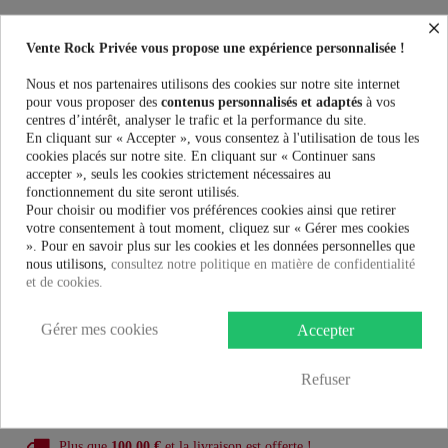
×
Sacs Heartless WEB WEAVER BAG - BLACK au meilleur prix. Vente
Rock Privée le spécialiste des accessoires Rock, Pinup, Rockabilly, Rétro,
Vente Rock Privée vous propose une expérience personnalisée !
Glamour, Gothique, Punk, Lolita, Kawaii et bien plus encore...
Nous et nos partenaires utilisons des cookies sur notre site internet
pour vous proposer des
contenus personnalisés et adaptés
à vos
Taille:
centres d’intérêt, analyser le trafic et la performance du site.
En cliquant sur « Accepter », vous consentez à l'utilisation de tous les
cookies placés sur notre site. En cliquant sur « Continuer sans
Couleur:
accepter », seuls les cookies strictement nécessaires au
fonctionnement du site seront utilisés.
Pour choisir ou modifier vos préférences cookies ainsi que retirer
votre consentement à tout moment, cliquez sur « Gérer mes cookies
». Pour en savoir plus sur les cookies et les données personnelles que
nous utilisons,
consultez notre politique en matière de confidentialité
37,99 €
et de cookies.
Gérer mes cookies
AJOUTER AU PANIER
Accepter
Refuser
Plus que
100,00 €
et la livraison est offerte !