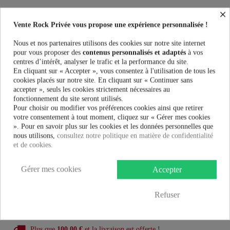
×
Sacs Cupcake Cult VOODOO BOOK BAG - BLACK au meilleur prix.
Vente Rock Privée le spécialiste des accessoires Rock, Pinup, Rockabilly,
Vente Rock Privée vous propose une expérience personnalisée !
Rétro, Glamour, Gothique, Punk, Lolita, Kawaii et bien plus encore...
Nous et nos partenaires utilisons des cookies sur notre site internet
pour vous proposer des
contenus personnalisés et adaptés
à vos
Taille:
centres d’intérêt, analyser le trafic et la performance du site.
En cliquant sur « Accepter », vous consentez à l'utilisation de tous les
cookies placés sur notre site. En cliquant sur « Continuer sans
Couleur:
accepter », seuls les cookies strictement nécessaires au
fonctionnement du site seront utilisés.
Pour choisir ou modifier vos préférences cookies ainsi que retirer
votre consentement à tout moment, cliquez sur « Gérer mes cookies
». Pour en savoir plus sur les cookies et les données personnelles que
nous utilisons,
consultez notre politique en matière de confidentialité
39,99 €
et de cookies.
Gérer mes cookies
AJOUTER AU PANIER
Accepter
Refuser
Plus que
100,00 €
et la livraison est offerte !