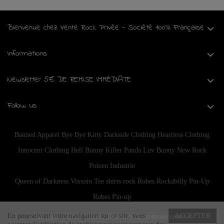
Bienvenue chez Vente Rock Privée - Société 100% Française
Informations
Newsletter 5€ DE REMISE IMMÉDIATE
Follow us
Banned Apparel
Bye Bye Kitty
Darkside Clothing
Heartless Clothing
Innocent Clothing
Hell Bunny
Killer Panda
Luv Bunny
New Rock
Poizen Industrie
Queen of Darkness
Vixxsin
Tee shirts rock
Robes Rockabilly Pin-Up
Robes Pin-up
En poursuivant votre navigation sur ce site, vous
ACCEPTER
Copyright © 2024
Planete Discount
. Tous droits réservés.