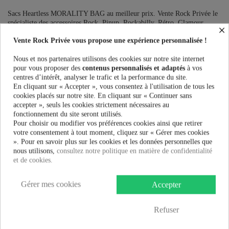
Sacs Heartless MORALITY BAG au meilleur prix. Vente Rock Privée le
spécialiste des accessoires Rock, Pinup, Rockabilly, Rétro, Glamour,
×
Gothique, Punk, Lolita, Kawaii et bien plus encore...
Vente Rock Privée vous propose une expérience personnalisée !
Ce produit n'est plus en stock
Nous et nos partenaires utilisons des cookies sur notre site internet
pour vous proposer des
contenus personnalisés et adaptés
à vos
centres d’intérêt, analyser le trafic et la performance du site.
En cliquant sur « Accepter », vous consentez à l'utilisation de tous les
PRÉVENEZ-MOI LORSQUE LE PRODUIT EST DISPONIBLE
cookies placés sur notre site. En cliquant sur « Continuer sans
accepter », seuls les cookies strictement nécessaires au
Taille:
fonctionnement du site seront utilisés.
Pour choisir ou modifier vos préférences cookies ainsi que retirer
votre consentement à tout moment, cliquez sur « Gérer mes cookies
». Pour en savoir plus sur les cookies et les données personnelles que
Couleur:
nous utilisons,
consultez notre politique en matière de confidentialité
et de cookies.
Gérer mes cookies
Accepter
37,99 €
Refuser