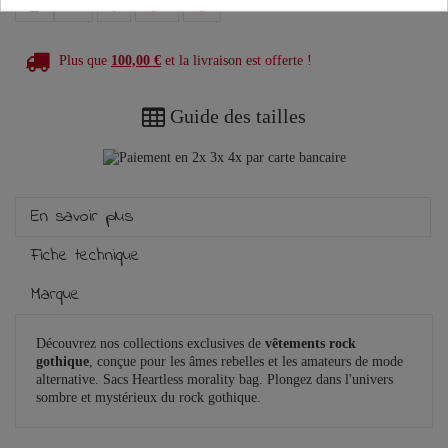
Plus que
100,00 €
et la livraison est offerte !
Guide des tailles
En savoir plus
Fiche technique
Marque
Découvrez nos collections exclusives de
vêtements rock
gothique
, conçue pour les âmes rebelles et les amateurs de mode
alternative. Sacs Heartless morality bag. Plongez dans l'univers
sombre et mystérieux du rock gothique.