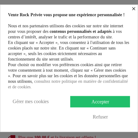
×
Sacs Vixxsin HOSTILE BAG au meilleur prix. Vente Rock Privée le
spécialiste des accessoires Rock, Pinup, Rockabilly, Rétro, Glamour,
Vente Rock Privée vous propose une expérience personnalisée !
Gothique, Punk, Lolita, Kawaii et bien plus encore...
Nous et nos partenaires utilisons des cookies sur notre site internet
pour vous proposer des
contenus personnalisés et adaptés
à vos
Taille:
centres d’intérêt, analyser le trafic et la performance du site.
En cliquant sur « Accepter », vous consentez à l'utilisation de tous les
cookies placés sur notre site. En cliquant sur « Continuer sans
Couleur:
accepter », seuls les cookies strictement nécessaires au
fonctionnement du site seront utilisés.
Pour choisir ou modifier vos préférences cookies ainsi que retirer
votre consentement à tout moment, cliquez sur « Gérer mes cookies
». Pour en savoir plus sur les cookies et les données personnelles que
nous utilisons,
consultez notre politique en matière de confidentialité
39,99 €
et de cookies.
Gérer mes cookies
AJOUTER AU PANIER
Accepter
Refuser
Plus que
100,00 €
et la livraison est offerte !