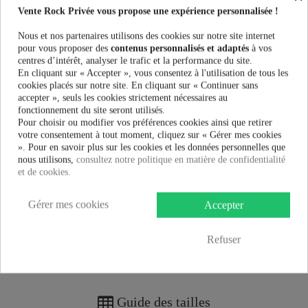
Vente Rock Privée vous propose une expérience personnalisée !
PRÉVENEZ-MOI LORSQUE LE PRODUIT EST DISPONIBLE
Nous et nos partenaires utilisons des cookies sur notre site internet
pour vous proposer des
contenus personnalisés et adaptés
à vos
centres d’intérêt, analyser le trafic et la performance du site.
Taille:
En cliquant sur « Accepter », vous consentez à l'utilisation de tous les
cookies placés sur notre site. En cliquant sur « Continuer sans
accepter », seuls les cookies strictement nécessaires au
Couleur:
fonctionnement du site seront utilisés.
Pour choisir ou modifier vos préférences cookies ainsi que retirer
votre consentement à tout moment, cliquez sur « Gérer mes cookies
». Pour en savoir plus sur les cookies et les données personnelles que
nous utilisons,
consultez notre politique en matière de confidentialité
et de cookies.
32,99 €
Gérer mes cookies
Accepter
Refuser
Plus que
100,00 €
et la livraison est offerte !
Guide des tailles