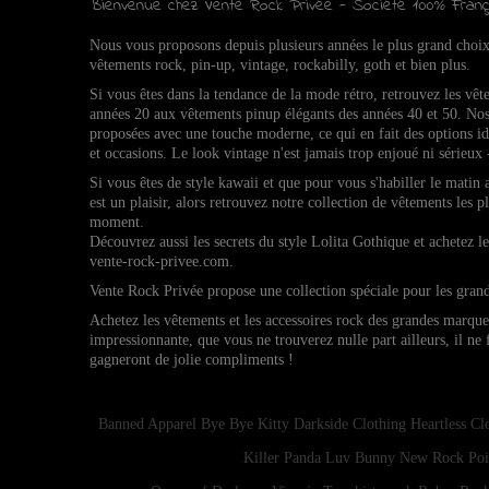
Bienvenue chez Vente Rock Privée - Société 100% Franç
Nous vous proposons depuis plusieurs années le plus grand choi
vêtements rock, pin-up, vintage, rockabilly, goth et bien plus.
Si vous êtes dans la tendance de la mode rétro, retrouvez l
es vêt
années 20 aux vêtements pinup élégants des années 40 et 50.
Nos
proposées avec une touche moderne, ce qui en fait des options 
et occasions.
Le look vintage n'est jamais trop enjoué ni sérieux 
Si vous êtes de style kawaii et que pour vous s'habiller le matin
est un plaisir, alors retrouvez notre collection de vêtements les p
moment.
Découvrez aussi les secrets du style Lolita Gothique et achetez 
vente-rock-privee.com.
Vente Rock Privée propose une collection spéciale pour les gran
Achetez les vêtements et les accessoires rock des grandes marqu
impressionnante, que vous ne trouverez nulle part ailleurs, il ne
gagneront de jolie compliments !
Banned Apparel
Bye Bye Kitty
Darkside Clothing
Heartless Cl
Killer Panda
Luv Bunny
New Rock
Poi