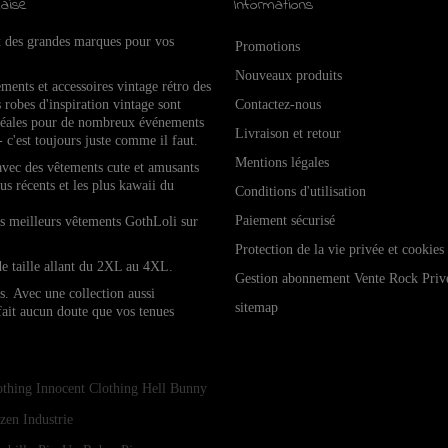
aise
Informations
x des grandes marques pour vos
Promotions
Nouveaux produits
ements et accessoires vintage rétro de
s
 robes d'inspiration vintage sont
Contactez-nous
idéales pour de nombreux événements
Livraison et retour
- c'est toujours juste comme il faut.
Mentions légales
 avec des vêtements cute et amusants
lus récents et les plus kawaii du
Conditions d'utilisation
Paiement sécurisé
les meilleurs vêtements GothLoli sur
Protection de la vie privée et cookies
de taille allant du 2XL au 4XL.
Gestion abonnement Vente Rock Priv
es.
Avec une collection aussi
sitemap
 fait aucun doute que vos tenues
othing
Innocent Clothing
Hell Bunny
zen Industrie