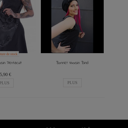
ture de stock
xsin Pentacult
Bonnet Vixxsin Bind
5,90 €
PLUS
PLUS