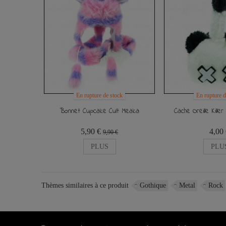
En rupture de stock
En rupture d
Bonnet Cupcake Cult Meaka
Cache Oreille Kill
5,90 €
4,00
9,90 €
PLUS
PLU
Thèmes similaires à ce produit
Gothique
Metal
Rock