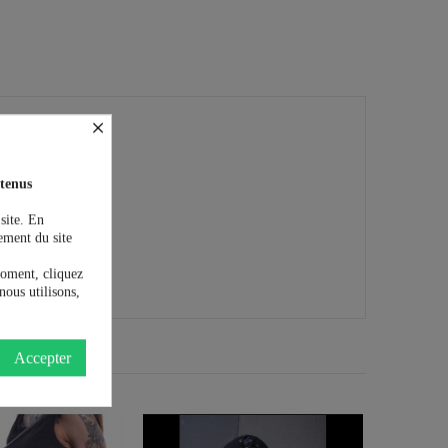
×
tenus
 site. En
ement du site
moment, cliquez
nous utilisons,
Accepter