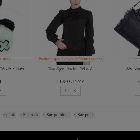
e stock
Produit disponible avec différentes options
En rup
er Panda X Muff
Top Spin Doctor Melrose
Sac Vix
 €
11,90 €
3
19,90 €
S
PLUS
punk
Sac rock
Sac gothique
Sac punk