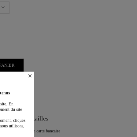
PANIER
×
tenus
on est offerte !
 site. En
ement du site
Guide des tailles
moment, cliquez
nous utilisons,