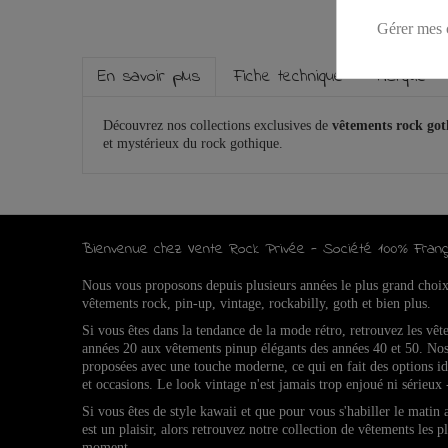
Gérer mes 
En savoir plus
Fiche technique
Marque
Découvrez nos collections exclusives de
vêtements rock go
et mystérieux du rock gothique.
Bienvenue chez Vente Rock Privée - Société 100% Franç
Nous vous proposons depuis plusieurs années le plus grand choi
vêtements rock, pin-up, vintage, rockabilly, goth et bien plus.
Si vous êtes dans la tendance de la mode rétro, retrouvez l
es vêt
années 20 aux vêtements pinup élégants des années 40 et 50.
Nos
proposées avec une touche moderne, ce qui en fait des options 
et occasions.
Le look vintage n'est jamais trop enjoué ni sérieux 
Si vous êtes de style kawaii et que pour vous s'habiller le matin
est un plaisir, alors retrouvez notre collection de vêtements les p
moment.