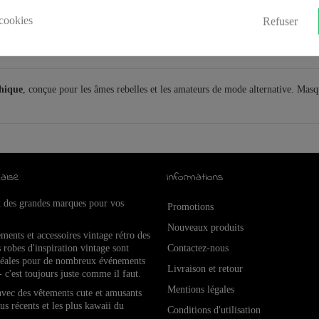
cookies
Refuser
thique
, conçue pour les âmes rebelles et les amateurs de mode alternative. Mas
aise
Informations
x des grandes marques pour vos
Promotions
Nouveaux produits
ements et accessoires vintage rétro de
s
 robes d'inspiration vintage sont
Contactez-nous
idéales pour de nombreux événements
Livraison et retour
- c'est toujours juste comme il faut.
Mentions légales
 avec des vêtements cute et amusants
lus récents et les plus kawaii du
Conditions d'utilisation