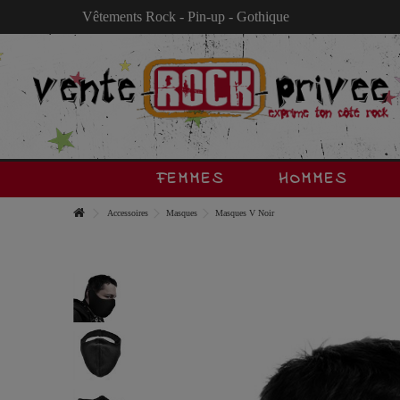
Vêtements Rock - Pin-up - Gothique
FEMMES
HOMMES
Accessoires
Masques
Masques V Noir