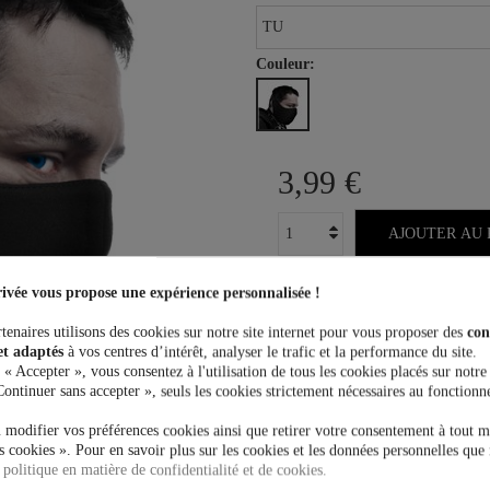
Couleur:
3,99 €
AJOUTER AU 
ivée vous propose une expérience personnalisée !
tenaires utilisons des cookies sur notre site internet pour vous proposer des
con
et adaptés
à vos centres d’intérêt, analyser le trafic et la performance du site.
Plus que
100,00 €
et la livrais
 « Accepter », vous consentez à l'utilisation de tous les cookies placés sur notre
Continuer sans accepter », seuls les cookies strictement nécessaires au fonctionn
 modifier vos préférences cookies ainsi que retirer votre consentement à tout 
 cookies ». Pour en savoir plus sur les cookies et les données personnelles que 
 politique en matière de confidentialité et de cookies.