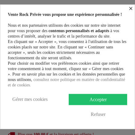
×
Masques Poizen Industries SKULL FACE MASK au meilleur prix. Vente
Rock Privée le spécialiste des accessoires Rock, Pinup, Rockabilly, Rétro,
Vente Rock Privée vous propose une expérience personnalisée !
Glamour, Gothique, Punk, Lolita, Kawaii et bien plus encore...
Nous et nos partenaires utilisons des cookies sur notre site internet
pour vous proposer des
contenus personnalisés et adaptés
à vos
Taille:
centres d’intérêt, analyser le trafic et la performance du site.
En cliquant sur « Accepter », vous consentez à l'utilisation de tous les
cookies placés sur notre site. En cliquant sur « Continuer sans
Couleur:
accepter », seuls les cookies strictement nécessaires au
fonctionnement du site seront utilisés.
Pour choisir ou modifier vos préférences cookies ainsi que retirer
votre consentement à tout moment, cliquez sur « Gérer mes cookies
». Pour en savoir plus sur les cookies et les données personnelles que
nous utilisons,
consultez notre politique en matière de confidentialité
9,99 €
et de cookies.
Gérer mes cookies
AJOUTER AU PANIER
Accepter
Refuser
Plus que
100,00 €
et la livraison est offerte !