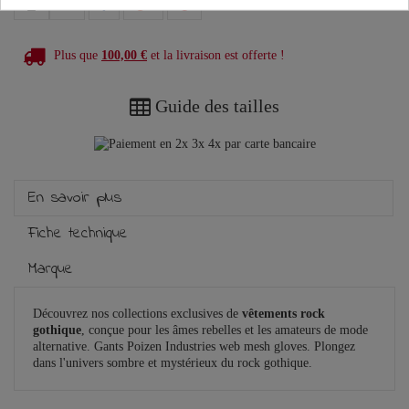
Plus que
100,00 €
et la livraison est offerte !
Guide des tailles
En savoir plus
Fiche technique
Marque
Découvrez nos collections exclusives de
vêtements rock
gothique
, conçue pour les âmes rebelles et les amateurs de mode
alternative. Gants Poizen Industries web mesh gloves. Plongez
dans l'univers sombre et mystérieux du rock gothique.