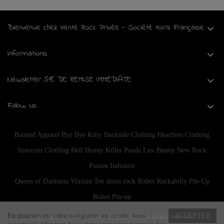
Bienvenue chez Vente Rock Privée - Société 100% Française
Informations
Newsletter 5€ DE REMISE IMMÉDIATE
Follow us
Banned Apparel
Bye Bye Kitty
Darkside Clothing
Heartless Clothing
Innocent Clothing
Hell Bunny
Killer Panda
Luv Bunny
New Rock
Poizen Industrie
Queen of Darkness
Vixxsin
Tee shirts rock
Robes Rockabilly Pin-Up
Robes Pin-up
En poursuivant votre navigation sur ce site, vous
ACCEPTER
Copyright © 2024
Planete Discount
. Tous droits réservés.