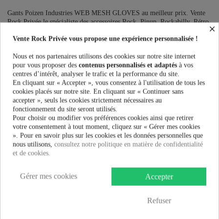
Gants Poizen Industries WEB MESH GLOVES au meilleur prix. Vente
Rock Privée le spécialiste des accessoires Rock, Pinup, Rockabilly, Rétro,
×
Glamour, Gothique, Punk, Lolita, Kawaii et bien plus encore...
Vente Rock Privée vous propose une expérience personnalisée !
Ce produit n'est plus en stock
Nous et nos partenaires utilisons des cookies sur notre site internet
pour vous proposer des
contenus personnalisés et adaptés
à vos
centres d’intérêt, analyser le trafic et la performance du site.
En cliquant sur « Accepter », vous consentez à l'utilisation de tous les
PRÉVENEZ-MOI LORSQUE LE PRODUIT EST DISPONIBLE
cookies placés sur notre site. En cliquant sur « Continuer sans
accepter », seuls les cookies strictement nécessaires au
Taille:
fonctionnement du site seront utilisés.
Pour choisir ou modifier vos préférences cookies ainsi que retirer
votre consentement à tout moment, cliquez sur « Gérer mes cookies
». Pour en savoir plus sur les cookies et les données personnelles que
Couleur:
nous utilisons,
consultez notre politique en matière de confidentialité
et de cookies.
Gérer mes cookies
Accepter
2,99 €
Refuser