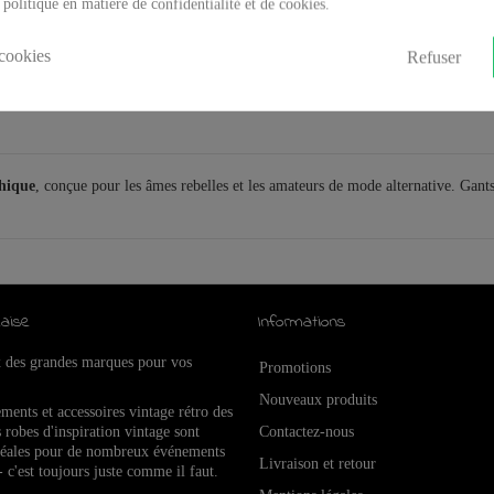
 politique en matière de confidentialité et de cookies.
cookies
Refuser
thique
, conçue pour les âmes rebelles et les amateurs de mode alternative. Gant
aise
Informations
x des grandes marques pour vos
Promotions
Nouveaux produits
ements et accessoires vintage rétro de
s
 robes d'inspiration vintage sont
Contactez-nous
idéales pour de nombreux événements
Livraison et retour
- c'est toujours juste comme il faut.