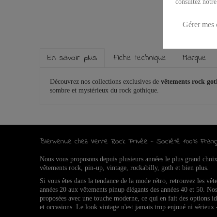
consultez notre
Gérer mes 
En savoir plus
Fiche technique
Marque
Découvrez nos collections exclusives de
vêtements rock go
sombre et mystérieux du rock gothique.
Bienvenue chez Vente Rock Privée - Société 100% Franç
Nous vous proposons depuis plusieurs années le plus grand choi
vêtements rock, pin-up, vintage, rockabilly, goth et bien plus.
Si vous êtes dans la tendance de la mode rétro, retrouvez l
es vêt
années 20 aux vêtements pinup élégants des années 40 et 50.
Nos
proposées avec une touche moderne, ce qui en fait des options 
et occasions.
Le look vintage n'est jamais trop enjoué ni sérieux 