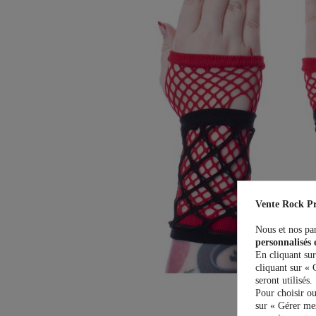
Vente Rock Pr
Nous et nos par
personnalisés 
En cliquant sur
cliquant sur « 
seront utilisés.
Pour choisir ou
sur « Gérer mes