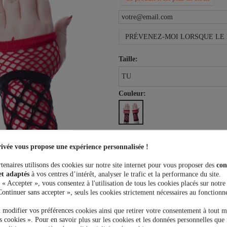
PRÉVENEZ-MOI LORSQUE LE 
Taille:
Couleur:
4,99 €
ivée vous propose une expérience personnalisée !
tenaires utilisons des cookies sur notre site internet pour vous proposer des
con
et adaptés
à vos centres d’intérêt, analyser le trafic et la performance du site.
 « Accepter », vous consentez à l'utilisation de tous les cookies placés sur notre
Continuer sans accepter », seuls les cookies strictement nécessaires au fonctionn
Plus que
100,00 €
et la livrais
 modifier vos préférences cookies ainsi que retirer votre consentement à tout 
 cookies ». Pour en savoir plus sur les cookies et les données personnelles que 