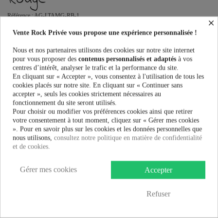
Référence :
AG-LTAMG-RB-1
×
Gants Poizen Industries LOLITA MESH GLOVES au meilleur prix.
Vente Rock Privée vous propose une expérience personnalisée !
Vente Rock Privée le spécialiste des accessoires Rock, Pinup, Rockabilly,
Rétro, Glamour, Gothique, Punk, Lolita, Kawaii et bien plus encore...
Nous et nos partenaires utilisons des cookies sur notre site internet
pour vous proposer des
contenus personnalisés et adaptés
à vos
centres d’intérêt, analyser le trafic et la performance du site.
Taille:
En cliquant sur « Accepter », vous consentez à l'utilisation de tous les
cookies placés sur notre site. En cliquant sur « Continuer sans
accepter », seuls les cookies strictement nécessaires au
fonctionnement du site seront utilisés.
Couleur:
Pour choisir ou modifier vos préférences cookies ainsi que retirer
votre consentement à tout moment, cliquez sur « Gérer mes cookies
». Pour en savoir plus sur les cookies et les données personnelles que
nous utilisons,
consultez notre politique en matière de confidentialité
et de cookies.
4,99 €
Gérer mes cookies
Accepter
AJOUTER AU PANIER
Refuser