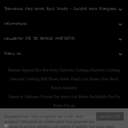
Bienvenue chez Vente Rock Privée - Société 100% Française
Informations
Newsletter 5€ DE REMISE IMMÉDIATE
Follow us
Banned Apparel
Bye Bye Kitty
Darkside Clothing
Heartless Clothing
Innocent Clothing
Hell Bunny
Killer Panda
Luv Bunny
New Rock
Poizen Industrie
Queen of Darkness
Vixxsin
Tee shirts rock
Robes Rockabilly Pin-Up
Robes Pin-up
En poursuivant votre navigation sur ce site, vous
ACCEPTER
Copyright © 2024
Planete Discount
. Tous droits réservés.
acceptez l’utilisation de cookies pour vous proposer des
contenus et services adaptés à vos centres d’intérêts.
(en savoir plus)