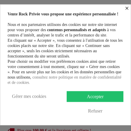
×
Gants Poizen Industries ANDAR MESH GLOVES au meilleur prix.
Vente Rock Privée le spécialiste des accessoires Rock, Pinup, Rockabilly,
Vente Rock Privée vous propose une expérience personnalisée !
Rétro, Glamour, Gothique, Punk, Lolita, Kawaii et bien plus encore...
Nous et nos partenaires utilisons des cookies sur notre site internet
pour vous proposer des
contenus personnalisés et adaptés
à vos
Taille:
centres d’intérêt, analyser le trafic et la performance du site.
En cliquant sur « Accepter », vous consentez à l'utilisation de tous les
cookies placés sur notre site. En cliquant sur « Continuer sans
Couleur:
accepter », seuls les cookies strictement nécessaires au
fonctionnement du site seront utilisés.
Pour choisir ou modifier vos préférences cookies ainsi que retirer
votre consentement à tout moment, cliquez sur « Gérer mes cookies
». Pour en savoir plus sur les cookies et les données personnelles que
nous utilisons,
consultez notre politique en matière de confidentialité
2,99 €
et de cookies.
Gérer mes cookies
AJOUTER AU PANIER
Accepter
Refuser
Plus que
100,00 €
et la livraison est offerte !