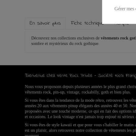
Gérer mes 
En savoir plus
Fiche technique
Marque
Découvrez nos collections exclusives de
vêtements rock go
sombre et mystérieux du rock gothique.
Bienvenue chez Vente Rock Privée - Société 100% Franç
Nous vous proposons depuis plusieurs années le plus grand choi
vêtements rock, pin-up, vintage, rockabilly, goth et bien plus.
Si vous êtes dans la tendance de la mode rétro, retrouvez l
es vêt
années 20 aux vêtements pinup élégants des années 40 et 50.
Nos
proposées avec une touche moderne, ce qui en fait des options 
et occasions.
Le look vintage n'est jamais trop enjoué ni sérieux 
Si vous êtes de style kawaii et que pour vous s'habiller le matin
est un plaisir, alors retrouvez notre collection de vêtements les p
moment.