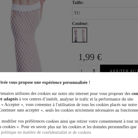
Taille:
Couleur:
1,99 €
AJOUTER AU 
ivée vous propose une expérience personnalisée !
tenaires utilisons des cookies sur notre site internet pour vous proposer des
con
et adaptés
à vos centres d’intérêt, analyser le trafic et la performance du site.
 « Accepter », vous consentez à l'utilisation de tous les cookies placés sur notre
Plus que
100,00 €
et la livrais
Continuer sans accepter », seuls les cookies strictement nécessaires au fonctionn
 modifier vos préférences cookies ainsi que retirer votre consentement à tout 
 cookies ». Pour en savoir plus sur les cookies et les données personnelles que 
 politique en matière de confidentialité et de cookies.