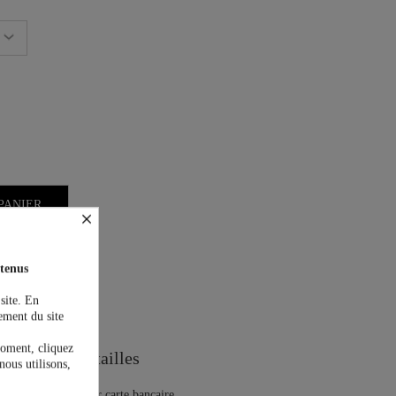
PANIER
×
tenus
 site. En
on est offerte !
ement du site
moment, cliquez
Guide des tailles
nous utilisons,