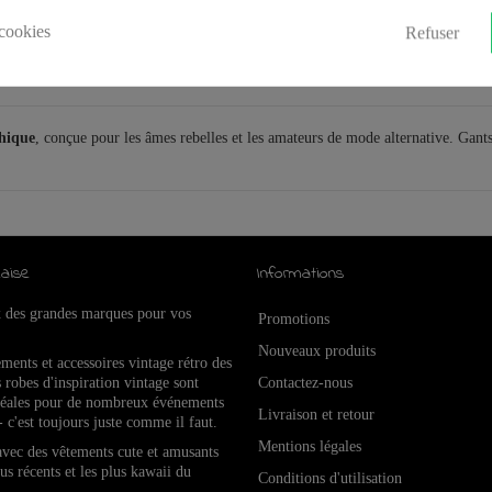
cookies
Refuser
thique
, conçue pour les âmes rebelles et les amateurs de mode alternative. Gant
aise
Informations
x des grandes marques pour vos
Promotions
Nouveaux produits
ements et accessoires vintage rétro de
s
 robes d'inspiration vintage sont
Contactez-nous
idéales pour de nombreux événements
Livraison et retour
- c'est toujours juste comme il faut.
Mentions légales
 avec des vêtements cute et amusants
lus récents et les plus kawaii du
Conditions d'utilisation