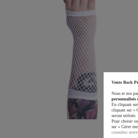
Vente Rock Pr
Nous et nos par
personnalisés 
En cliquant sur
cliquant sur « 
seront utilisés.
Pour choisir ou
sur « Gérer mes
consultez notre