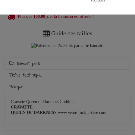
Plus que
100,00 €
et la livraison est offerte !
Guide des tailles
En savoir plus
Fiche technique
Marque
Cravatte Queen of Darkness Gothique
CRAVATTE
QUEEN OF DARKNESS
www.vente-rock-privee.com