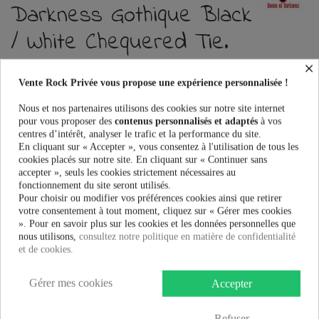
Darkness Gothique Black
/ White Chequered Tie.
Catbones.
×
Vente Rock Privée vous propose une expérience personnalisée !
Référence :
AT1-030/07
Nous et nos partenaires utilisons des cookies sur notre site internet
Cravatte Queen Of Darkness Gothique Black / White Chequered Tie.
pour vous proposer des
contenus personnalisés et adaptés
à vos
Catbones. au meilleur prix. Vente Rock Privée le spécialiste des
centres d’intérêt, analyser le trafic et la performance du site.
accessoires Rock, Pinup, Rockabilly, Rétro, Glamour, Gothique, Punk,
En cliquant sur « Accepter », vous consentez à l'utilisation de tous les
Lolita, Kawaii et bien plus encore...
cookies placés sur notre site. En cliquant sur « Continuer sans
accepter », seuls les cookies strictement nécessaires au
Ce produit n'est plus en stock
fonctionnement du site seront utilisés.
Pour choisir ou modifier vos préférences cookies ainsi que retirer
votre consentement à tout moment, cliquez sur « Gérer mes cookies
». Pour en savoir plus sur les cookies et les données personnelles que
nous utilisons,
consultez notre politique en matière de confidentialité
PRÉVENEZ-MOI LORSQUE LE PRODUIT EST DISPONIBLE
et de cookies.
8,30 €
Gérer mes cookies
Accepter
Refuser