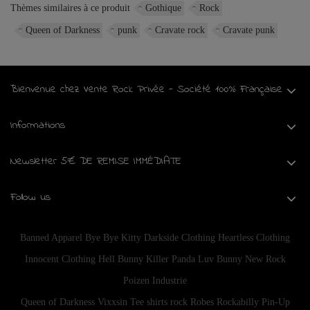
Thèmes similaires à ce produit
Gothique
Rock
Queen of Darkness
punk
Cravate rock
Cravate punk
Bienvenue chez Vente Rock Privée - Société 100% Française
Informations
Newsletter 5€ DE REMISE IMMÉDIATE
Follow us
Banned Apparel
Bye Bye Kitty
Darkside Clothing
Heartless Clothing
Innocent Clothing
Hell Bunny
Killer Panda
Luv Bunny
New Rock
Poizen Industrie
Queen of Darkness
Vixxsin
Tee shirts rock
Robes Rockabilly Pin-Up