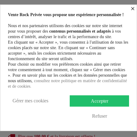
×
Colliers Heartless MIDNIGHT COLLAR au meilleur prix. Vente Rock
Privée le spécialiste des accessoires Rock, Pinup, Rockabilly, Rétro,
Vente Rock Privée vous propose une expérience personnalisée !
Glamour, Gothique, Punk, Lolita, Kawaii et bien plus encore...
Nous et nos partenaires utilisons des cookies sur notre site internet
pour vous proposer des
contenus personnalisés et adaptés
à vos
Taille:
centres d’intérêt, analyser le trafic et la performance du site.
En cliquant sur « Accepter », vous consentez à l'utilisation de tous les
cookies placés sur notre site. En cliquant sur « Continuer sans
Couleur:
accepter », seuls les cookies strictement nécessaires au
fonctionnement du site seront utilisés.
Pour choisir ou modifier vos préférences cookies ainsi que retirer
votre consentement à tout moment, cliquez sur « Gérer mes cookies
». Pour en savoir plus sur les cookies et les données personnelles que
nous utilisons,
consultez notre politique en matière de confidentialité
17,99 €
et de cookies.
Gérer mes cookies
AJOUTER AU PANIER
Accepter
Refuser
Plus que
100,00 €
et la livraison est offerte !