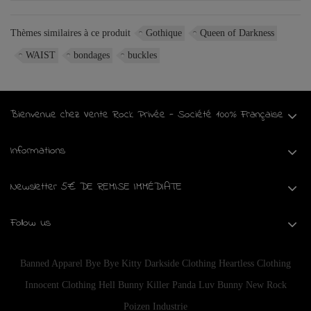
Thèmes similaires à ce produit
Gothique
Queen of Darkness
WAIST
bondages
buckles
Bienvenue chez Vente Rock Privée - Société 100% Française
Informations
Newsletter 5€ DE REMISE IMMÉDIATE
Follow us
Banned Apparel
Bye Bye Kitty
Darkside Clothing
Heartless Clothing
Innocent Clothing
Hell Bunny
Killer Panda
Luv Bunny
New Rock
Poizen Industrie