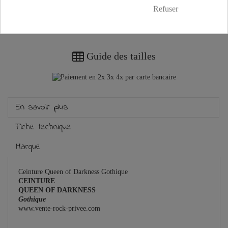
Refuser
Plus que
100,00 €
et la livraison est offerte !
Guide des tailles
En savoir plus
Fiche technique
Marque
Ceinture Queen of Darkness Gothique
CEINTURE
QUEEN OF DARKNESS
Gothique
www.vente-rock-privee.com