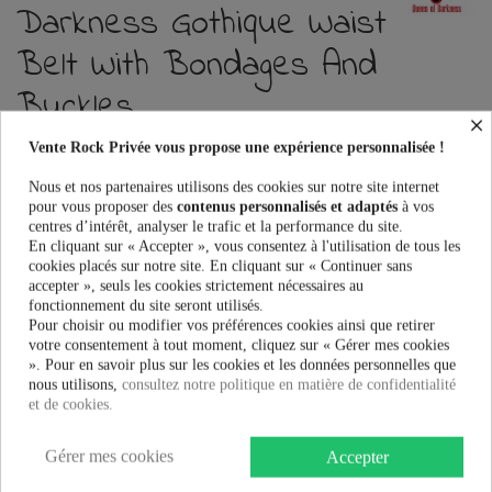
Darkness Gothique Waist
Belt With Bondages And
Buckles
×
Référence :
ABE-374/14
Vente Rock Privée vous propose une expérience personnalisée !
Ceinture Queen Of Darkness Gothique Waist Belt With Bondages And
Nous et nos partenaires utilisons des cookies sur notre site internet
Buckles au meilleur prix. Vente Rock Privée le spécialiste des accessoires
pour vous proposer des
contenus personnalisés et adaptés
à vos
Rock, Pinup, Rockabilly, Rétro, Glamour, Gothique, Punk, Lolita,
centres d’intérêt, analyser le trafic et la performance du site.
Kawaii et bien plus encore...
En cliquant sur « Accepter », vous consentez à l'utilisation de tous les
cookies placés sur notre site. En cliquant sur « Continuer sans
Ce produit n'est plus en stock
accepter », seuls les cookies strictement nécessaires au
fonctionnement du site seront utilisés.
Pour choisir ou modifier vos préférences cookies ainsi que retirer
votre consentement à tout moment, cliquez sur « Gérer mes cookies
». Pour en savoir plus sur les cookies et les données personnelles que
PRÉVENEZ-MOI LORSQUE LE PRODUIT EST DISPONIBLE
nous utilisons,
consultez notre politique en matière de confidentialité
et de cookies.
29,90 €
Gérer mes cookies
Accepter