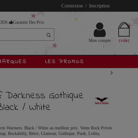
Connexion / Inscription
s 3DS
Garantie Des Prix
Mon compte
(vide)
MARQUES
LES PROMOS
 Darkness Gothique
lack / White
m Warmers. Black / White au meilleur prix. Vente Rock Privée
Pinup, Rockabilly, Rétro, Glamour, Gothique, Punk, Lolita,