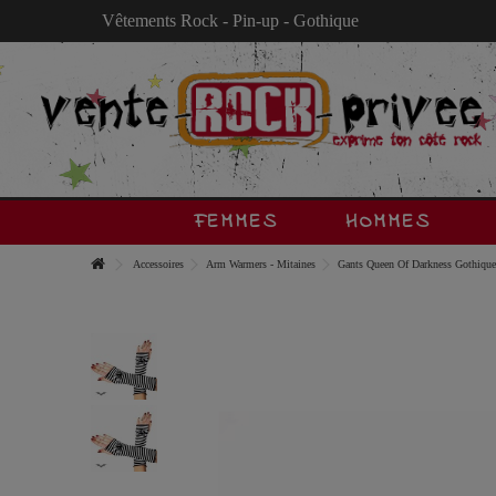
Vêtements Rock - Pin-up - Gothique
FEMMES
HOMMES
Accessoires
Arm Warmers - Mitaines
Gants Queen Of Darkness Gothique