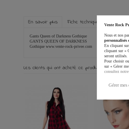
En savoir plus
Fiche technique
Marque
Vente Rock Pr
Nous et nos par
Gants Queen of Darkness Gothique
personnalisés 
GANTS QUEEN OF DARKNESS
En cliquant sur
Gothique www.vente-rock-privee.com
cliquant sur « 
seront utilisés.
Pour choisir ou
sur « Gérer mes
Les clients qui ont acheté ce produit ont égalemen
consultez notre
Gérer mes 