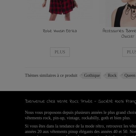
Robe Vixxsin Eerika
Accessories Banned
Chocker 
PLUS
PLU
Thèmes similaires à ce produit
Gothique
Rock
Queen 
Bienvenue chez Vente Rock Privée - Société 100% Franç
Nous vous proposons depuis plusieurs années le plus grand choi
vêtements rock, pin-up, vintage, rockabilly, goth et bien plus.
Si vous êtes dans la tendance de la mode rétro, retrouvez l
es vêt
années 20 aux vêtements pinup élégants des années 40 et 50.
Nos