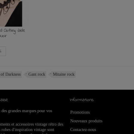
 Clothing Jade
Noir
S
of Darkness
Gant rock
Mitaine rock
aise
Informations
x des grandes marques pour vos
Promotions
Nouveaux produits
ements et accessoires vintage rétro de
s
 robes d'inspiration vintage sont
Contactez-nous