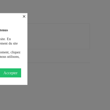
×
tenus
 site. En
ement du site
moment, cliquez
nous utilisons,
Accepter