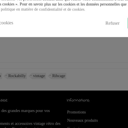
 cookies ». Pour en savoir plus sur les cookies et les données personnelles que 
 politique en matière de confidentialité et de cookies.
cookies
Refuser
o
Rockabilly
vintage
Ribcage
aise
Informations
x des grandes marques pour vos
Promotions
Nouveaux produits
ements et accessoires vintage rétro de
s