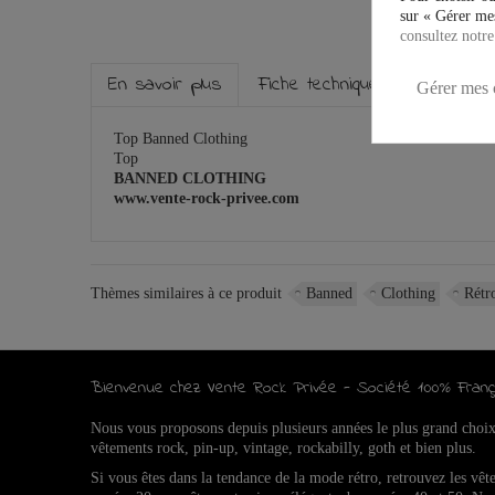
sur « Gérer mes
consultez notre
En savoir plus
Fiche technique
Marque
Gérer mes 
Top Banned Clothing
Top
BANNED CLOTHING
www.vente-rock-privee.com
Thèmes similaires à ce produit
Banned
Clothing
Rétr
Bienvenue chez Vente Rock Privée - Société 100% Franç
Nous vous proposons depuis plusieurs années le plus grand choi
vêtements rock, pin-up, vintage, rockabilly, goth et bien plus.
Si vous êtes dans la tendance de la mode rétro, retrouvez l
es vêt