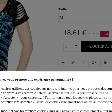
Taille:
18,61 €
21,90 €
-15%
AJOUTER AU 
Plus que
100,00 €
et la livrais
ivée vous propose une expérience personnalisée !
tenaires utilisons des cookies sur notre site internet pour vous proposer des
con
et adaptés
à vos centres d’intérêt, analyser le trafic et la performance du site.
 « Accepter », vous consentez à l'utilisation de tous les cookies placés sur notre
Continuer sans accepter », seuls les cookies strictement nécessaires au fonctionn
 modifier vos préférences cookies ainsi que retirer votre consentement à tout 