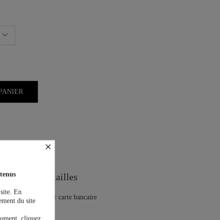
PANIER
×
on est offerte !
tenus
Guide des tailles
 site. En
ement du site
moment, cliquez