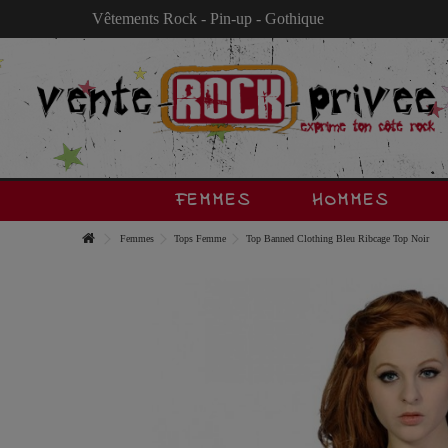
Vêtements Rock - Pin-up - Gothique
FEMMES
HOMMES
Femmes
Tops Femme
Top Banned Clothing Bleu Ribcage Top Noir