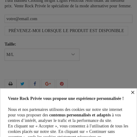
Tutu Banned Clothing Bright Lights Petticoat Noir/Blanc au meilleur
prix. Vente Rock Privée le spécialiste de la mode alternative pour femme.
PRÉVENEZ-MOI LORSQUE LE PRODUIT EST DISPONIBLE
Taille:
×
Vente Rock Privée vous propose une expérience personnalisée !
Plus que
100,00 €
et la livraison est offerte !
Nous et nos partenaires utilisons des cookies sur notre site internet
pour vous proposer des
contenus personnalisés et adaptés
à vos
Guide des tailles
centres d’intérêt, analyser le trafic et la performance du site.
En cliquant sur « Accepter », vous consentez à l'utilisation de tous les
cookies placés sur notre site. En cliquant sur « Continuer sans
accepter », seuls les cookies strictement nécessaires au