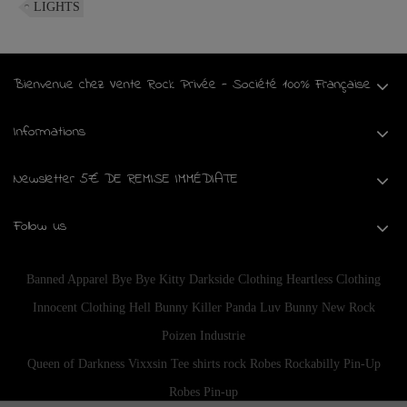
LIGHTS
Bienvenue chez Vente Rock Privée - Société 100% Française
Informations
Newsletter 5€ DE REMISE IMMÉDIATE
Follow us
Banned Apparel
Bye Bye Kitty
Darkside Clothing
Heartless Clothing
Innocent Clothing
Hell Bunny
Killer Panda
Luv Bunny
New Rock
Poizen Industrie
Queen of Darkness
Vixxsin
Tee shirts rock
Robes Rockabilly Pin-Up
Robes Pin-up