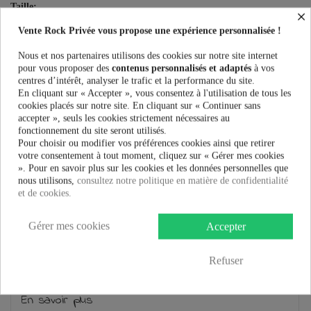
Taille:
×
Vente Rock Privée vous propose une expérience personnalisée !
Nous et nos partenaires utilisons des cookies sur notre site internet
15,92 €
pour vous proposer des
contenus personnalisés et adaptés
à vos
19,90 €
-20%
centres d’intérêt, analyser le trafic et la performance du site.
En cliquant sur « Accepter », vous consentez à l'utilisation de tous les
cookies placés sur notre site. En cliquant sur « Continuer sans
AJOUTER AU PANIER
accepter », seuls les cookies strictement nécessaires au
fonctionnement du site seront utilisés.
Pour choisir ou modifier vos préférences cookies ainsi que retirer
votre consentement à tout moment, cliquez sur « Gérer mes cookies
». Pour en savoir plus sur les cookies et les données personnelles que
nous utilisons,
consultez notre politique en matière de confidentialité
Plus que
100,00 €
et la livraison est offerte !
et de cookies.
Gérer mes cookies
Accepter
Guide des tailles
Refuser
En savoir plus