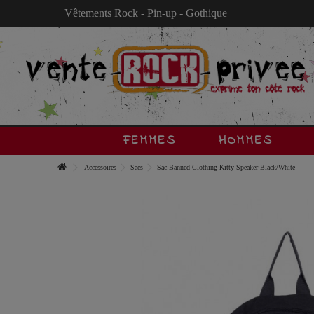
Vêtements Rock - Pin-up - Gothique
FEMMES
HOMMES
Accessoires
Sacs
Sac Banned Clothing Kitty Speaker Black/White