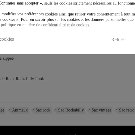
Continuer sans accepter », seuls les cookies strictement nécessaires au fonctionn
 modifier vos préférences cookies ainsi que retirer votre consentement à tout 
 cookies ». Pour en savoir plus sur les cookies et les données personnelles que 
 politique en matière de confidentialité et de cookies.
cookies
Refuser
le zippée
ode Rock Rockabilly Punk...
age
Animaux
Sac rock
Sac Rockabilly
Sac vintage
Sac rétro