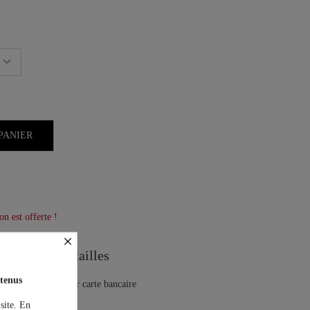
PANIER
on est offerte !
×
Guide des tailles
tenus
 site. En