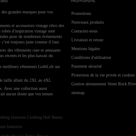
aise
Informations
x des grandes marques pour vos
Promotions
Nouveaux produits
ements et accessoires vintage rétro de
s
 robes d'inspiration vintage sont
Contactez-nous
idéales pour de nombreux événements
Livraison et retour
- c'est toujours juste comme il faut.
Mentions légales
 avec des vêtements cute et amusants
lus récents et les plus kawaii du
Conditions d'utilisation
Paiement sécurisé
les meilleurs vêtements GothLoli sur
Protection de la vie privée et cookies
de taille allant du 2XL au 4XL.
Gestion abonnement Vente Rock Priv
es.
Avec une collection aussi
sitemap
 fait aucun doute que vos tenues
othing
Innocent Clothing
Hell Bunny
zen Industrie