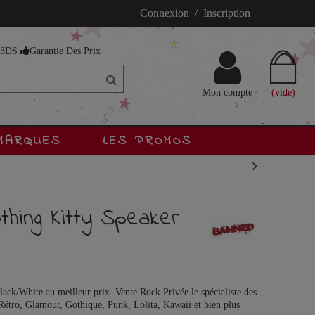
Connexion / Inscription
s 3DS
Garantie Des Prix
Mon compte
(vide)
MARQUES
LES PROMOS
hing Kitty Speaker
ack/White au meilleur prix. Vente Rock Privée le spécialiste des
Rétro, Glamour, Gothique, Punk, Lolita, Kawaii et bien plus