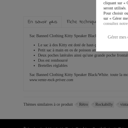
cliquant sur « 
seront utilisés.
Pour choisir ou
sur « Gérer mes
En savoir plus
Fiche technique
Marque
consultez notre
Sac Banned Clothing Kitty Speaker Black/White :
Gérer mes 
Le sac à dos Kitty
est doté de haut-parleurs
P
etit sac à main en os de poisson amovible
D
eux poches latérales ainsi qu'une grande poche fronta
D
os est rembourré
B
retelles réglables
Sac Banned Clothing Kitty Speaker Black/White. toute la m
www.vente-rock-privee.com
Thèmes similaires à ce produit
Rétro
Rockabilly
vint