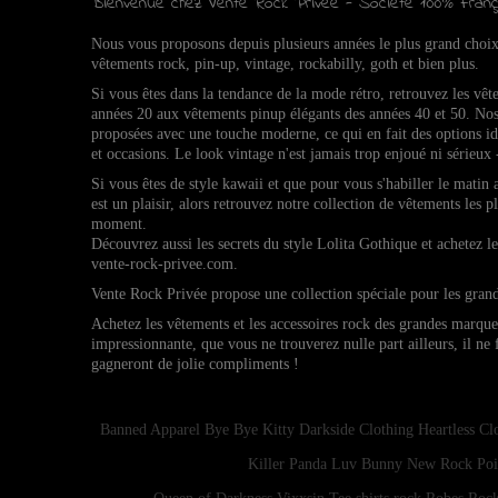
Bienvenue chez Vente Rock Privée - Société 100% Franç
Nous vous proposons depuis plusieurs années le plus grand choi
vêtements rock, pin-up, vintage, rockabilly, goth et bien plus.
Si vous êtes dans la tendance de la mode rétro, retrouvez l
es vêt
années 20 aux vêtements pinup élégants des années 40 et 50.
Nos
proposées avec une touche moderne, ce qui en fait des options 
et occasions.
Le look vintage n'est jamais trop enjoué ni sérieux 
Si vous êtes de style kawaii et que pour vous s'habiller le matin
est un plaisir, alors retrouvez notre collection de vêtements les p
moment.
Découvrez aussi les secrets du style Lolita Gothique et achetez 
vente-rock-privee.com.
Vente Rock Privée propose une collection spéciale pour les gran
Achetez les vêtements et les accessoires rock des grandes marqu
impressionnante, que vous ne trouverez nulle part ailleurs, il ne
gagneront de jolie compliments !
Banned Apparel
Bye Bye Kitty
Darkside Clothing
Heartless Cl
Killer Panda
Luv Bunny
New Rock
Poi