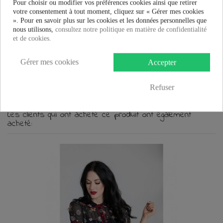
Pour choisir ou modifier vos préférences cookies ainsi que retirer
votre consentement à tout moment, cliquez sur « Gérer mes cookies
Fiche technique
». Pour en savoir plus sur les cookies et les données personnelles que
nous utilisons,
consultez notre politique en matière de confidentialité
Marque
et de cookies.
Sac Banned Clothing
Gérer mes cookies
Accepter
Sac Cherry Skulls Dots
BANNED CLOTHING
www.vente-rock-privee.com
Refuser
Les clients qui ont acheté ce produit ont également
acheté: