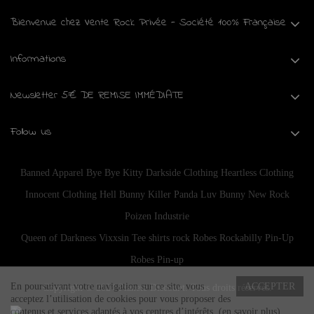
Bienvenue chez Vente Rock Privée - Société 100% Française
Informations
Newsletter 5€ DE REMISE IMMÉDIATE
Follow us
Banned Apparel
Bye Bye Kitty
Darkside Clothing
Heartless Clothing
Innocent Clothing
Hell Bunny
Killer Panda
Luv Bunny
New Rock
Poizen Industrie
Queen of Darkness
Vixxsin
Tee shirts rock
Robes Rockabilly Pin-Up
Robes Pin-up
En poursuivant votre navigation sur ce site, vous
ACCEPTER
Copyright © 2024
Planete Discount
. Tous droits réservés.
acceptez l’utilisation de cookies pour vous proposer des
contenus et services adaptés à vos centres d’intérêts.
(en savoir plus)