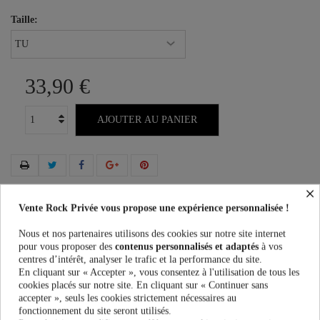
Taille:
33,90 €
AJOUTER AU PANIER
×
Plus que
100,00 €
et la livraison est offerte !
Vente Rock Privée vous propose une expérience personnalisée !
Nous et nos partenaires utilisons des cookies sur notre site internet
Guide des tailles
pour vous proposer des
contenus personnalisés et adaptés
à vos
centres d’intérêt, analyser le trafic et la performance du site.
En cliquant sur « Accepter », vous consentez à l'utilisation de tous les
cookies placés sur notre site. En cliquant sur « Continuer sans
accepter », seuls les cookies strictement nécessaires au
fonctionnement du site seront utilisés.
En savoir plus