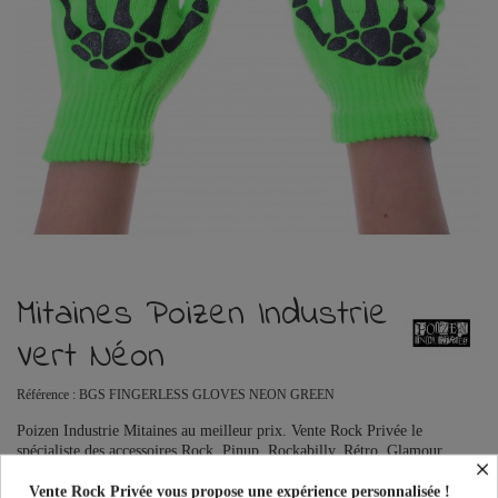
Mitaines Poizen Industrie
Vert Néon
Référence :
BGS FINGERLESS GLOVES NEON GREEN
Poizen Industrie Mitaines au meilleur prix. Vente Rock Privée le
spécialiste des accessoires Rock, Pinup, Rockabilly, Rétro, Glamour,
×
Gothique, Punk, Lolita, Kawaii et bien plus encore...
Vente Rock Privée vous propose une expérience personnalisée !