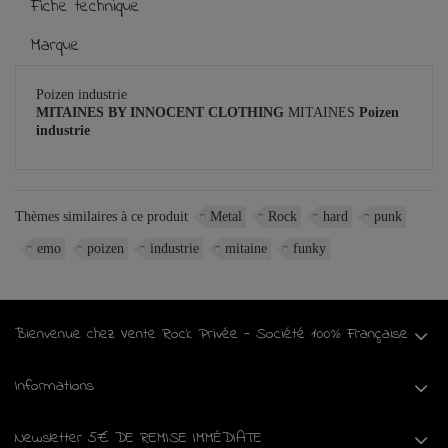
Fiche technique
Marque
Poizen industrie
MITAINES
BY INNOCENT CLOTHING
MITAINES
Poizen
industrie
Thèmes similaires à ce produit
Metal
Rock
hard
punk
emo
poizen
industrie
mitaine
funky
Bienvenue chez Vente Rock Privée - Société 100% Française
Informations
Newsletter 5€ DE REMISE IMMÉDIATE