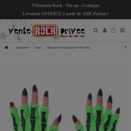
Vêtements Rock - Pin-up - Gothique
Livraison OFFERTE à partir de 100€ d'achat !
Accessoires
Gants
Mitaines Poizen Industrie Vert Néon