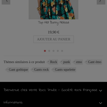
Top Hell Bunny Melissa
19,90 €
AJOUTER AU PANIER
Thèmes similaires à ce produit
Rock
punk
emo
Gant émo
Gant gothique
Gants rock
Gants squelette
Bienvenue chez Vente Rock Privée - Société 100% Française
Informations