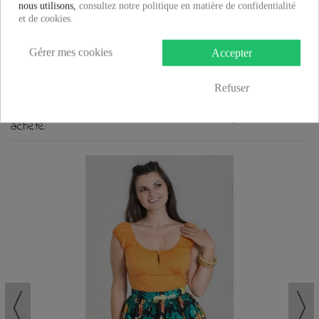
nous utilisons,
consultez notre politique en matière de confidentialité
et de cookies.
Gants innocent clothing Noir
Gant rock gothique Poizen industries
Gérer mes cookies
Accepter
www.vente-rock-privee.com
Refuser
Les clients qui ont acheté ce produit ont également
acheté: